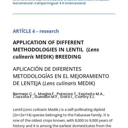
NoComercial-CompartirIgual 4.0 Internacional
.
ARTÍCLE 4 – research
APPLICATION OF DIFFERENT
METHODOLOGIES IN LENTIL (
Lens
culinaris
MEDIK) BREEDING
APLICACIÓN DE DIFERENTES
METODOLOGÍAS EN EL MEJORAMIENTO
DE LENTEJA (
Lens culinaris
MEDIK)
Bermejo C.J., Maglia F., Palacios T., Espósito M.A.,
Cazzola F., Guindón M.F., Gatti I., Cointry E.L.
Lentil (
Lens culinaris
Medik.) is a self-pollinating diploid
(2n=2x=14) species belonging to the Fabaceae family. It is
one of the oldest crops known, with 8,000 to 9,000 years of
history and it is among the earliest domesticates from the