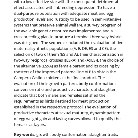
with a low effective size with the consequent detrimental
effect associated with inbreeding depression. To have a
dual-purpose population with adequate meat and egg
production levels and rusticity to be used in semi-intensive
systems that preserve animal welfare, a survey program of
the available genetic resource was implemented and a
crossbreeding plan to produce a terminal three-way hybrid
was designed.
The sequence included the evaluation of five
maternal synthetic populations (A, E, DE, ES and CE), the
selection of two of them (ES and A), their characterization in
two-way reciprocal crosses [(ESxA) and (AxES)], the choice of
the alternative (ESxA) as female parent and its crossing by
roosters of the improved paternal line AH’ to obtain the
Campero Casilda chicken as the final product. The
evaluation of their growth pattern, body conformation,
conversion ratio and productive characters at slaughter
indicate that both males and females satisfied the
requirements as birds destined for meat production
established in the respective protocol. The evaluation of
productive characters at sexual maturity, dynamic pattern
of egg weight gain and laying curves allowed to qualify the
females as layers.
Key words:
growth, body conformation, slaughter traits,