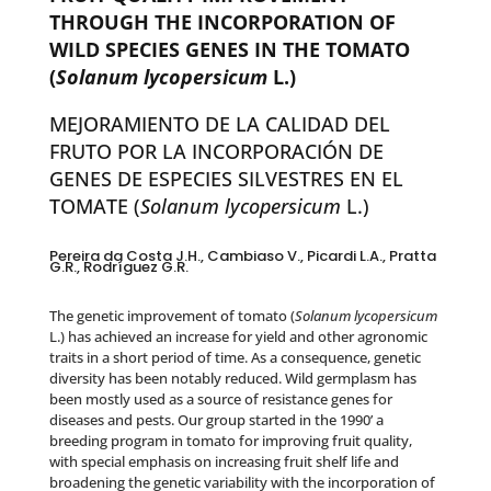
THROUGH THE INCORPORATION OF
WILD SPECIES GENES IN THE TOMATO
(
Solanum lycopersicum
L.)
MEJORAMIENTO DE LA CALIDAD DEL
FRUTO POR LA INCORPORACIÓN DE
GENES DE ESPECIES SILVESTRES EN EL
TOMATE (
Solanum lycopersicum
L.)
Pereira da Costa J.H., Cambiaso V., Picardi L.A., Pratta
G.R., Rodríguez G.R.
The genetic improvement of tomato (
Solanum lycopersicum
L.) has achieved an increase for yield and other agronomic
traits in a short period of time. As a consequence, genetic
diversity has been notably reduced. Wild germplasm has
been mostly used as a source of resistance genes for
diseases and pests. Our group started in the 1990’ a
breeding program in tomato for improving fruit quality,
with special emphasis on increasing fruit shelf life and
broadening the genetic variability with the incorporation of