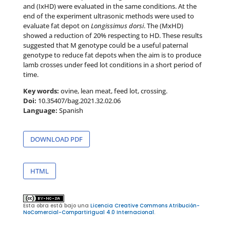
and (IxHD) were evaluated in the same conditions. At the
end of the experiment ultrasonic methods were used to
evaluate fat depot on
Longissimus dorsi
. The (MxHD)
showed a reduction of 2
0%
respecting to HD. These results
suggested that M genotype could be a useful paternal
genotype to reduce fat depots when the aim is to produce
lamb crosses under feed lot conditions in a short period of
time.
Key words:
ovine, lean meat, feed lot, crossing.
Doi:
10.35407/bag.2021.32.02.06
Language:
Spanish
DOWNLOAD PDF
HTML
Esta obra está bajo una
Licencia Creative Commons Atribución-
NoComercial-CompartirIgual 4.0 Internacional
.