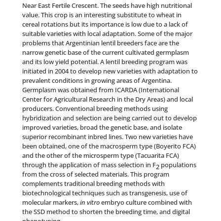
Near East Fertile Crescent. The seeds have high nutritional
value. This crop is an interesting substitute to wheat in
cereal rotations but its importance is low due to a lack of
suitable varieties with local adaptation. Some of the major
problems that Argentinian lentil breeders face are the
narrow genetic base of the current cultivated germplasm
and its low yield potential. A lentil breeding program was
initiated in 2004 to develop new varieties with adaptation to
prevalent conditions in growing areas of Argentina.
Germplasm was obtained from ICARDA (International
Center for Agricultural Research in the Dry Areas) and local
producers. Conventional breeding methods using
hybridization and selection are being carried out to develop
improved varieties, broad the genetic base, and isolate
superior recombinant inbred lines. Two new varieties have
been obtained, one of the macrosperm type (Boyerito FCA)
and the other of the microsperm type (Tacuarita FCA)
through the application of mass selection in F
populations
2
from the cross of selected materials. This program
complements traditional breeding methods with
biotechnological techniques such as transgenesis, use of
molecular markers,
in vitro
embryo culture combined with
the SSD method to shorten the breeding time, and digital