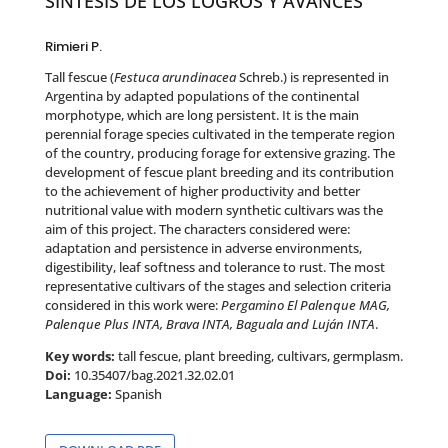
SÍNTESIS DE LOS LOGROS Y AVANCES
Rimieri P.
Tall fescue (
Festuca arundinacea
Schreb.) is represented in
Argentina by adapted populations of the continental
morphotype, which are long persistent. It is the main
perennial forage species cultivated in the temperate region
of the country, producing forage for extensive grazing. The
development of fescue plant breeding and its contribution
to the achievement of higher productivity and better
nutritional value with modern synthetic cultivars was the
aim of this project. The characters considered were:
adaptation and persistence in adverse environments,
digestibility, leaf softness and tolerance to rust. The most
representative cultivars of the stages and selection criteria
considered in this work were:
Pergamino El Palenque MAG,
Palenque Plus INTA, Brava INTA, Baguala and Luján INTA
.
Key words:
tall fescue, plant breeding, cultivars, germplasm.
Doi:
10.35407/bag.2021.32.02.01
Language:
Spanish