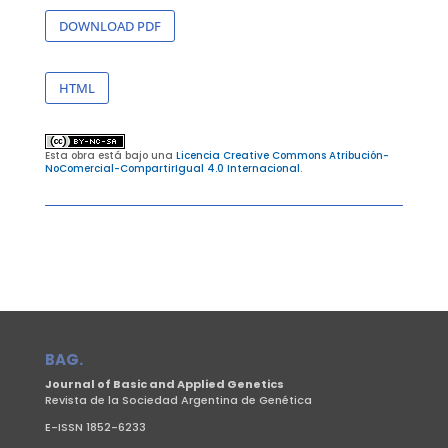
DOWNLOAD PDF
HTML
Esta obra está bajo una
Licencia Creative Commons Atribución-
NoComercial-CompartirIgual 4.0 Internacional
.
BAG.
Journal of Basic and Applied Genetics
Revista de la Sociedad Argentina de Genética
E-ISSN 1852-6233