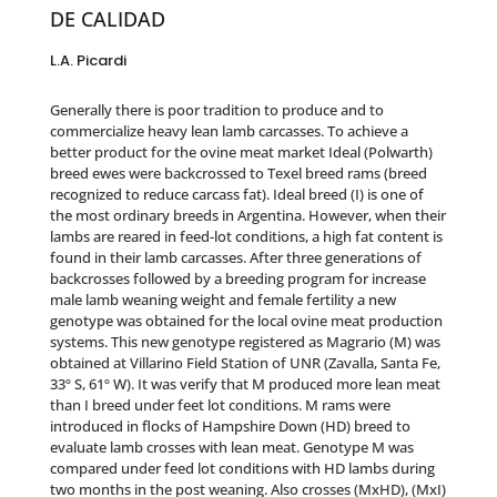
DE CALIDAD
L.A. Picardi
Generally there is poor tradition to produce and to
commercialize heavy lean lamb carcasses. To achieve a
better product for the ovine meat market Ideal (Polwarth)
breed ewes were backcrossed to Texel breed rams (breed
recognized to reduce carcass fat). Ideal breed (I) is one of
the most ordinary breeds in Argentina. However, when their
lambs are reared in feed-lot conditions, a high fat content is
found in their lamb carcasses. After three generations of
backcrosses followed by a breeding program for increase
male lamb weaning weight and female fertility a new
genotype was obtained for the local ovine meat production
systems. This new genotype registered as Magrario (M) was
obtained at Villarino Field Station of UNR (Zavalla, Santa Fe,
33º S, 61º W). It was verify that M produced more lean meat
than I breed under feet lot conditions. M rams were
introduced in flocks of Hampshire Down (HD) breed to
evaluate lamb crosses with lean meat. Genotype M was
compared under feed lot conditions with HD lambs during
two months in the post weaning. Also crosses (MxHD), (MxI)