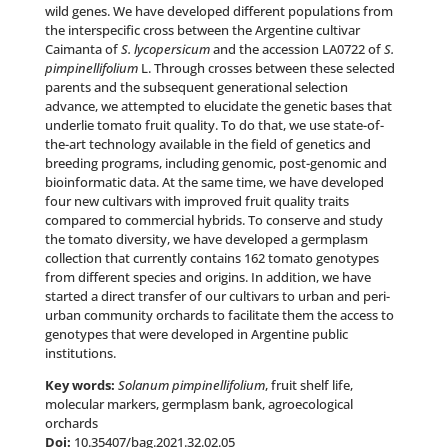
wild genes. We have developed different populations from
the interspecific cross between the Argentine cultivar
Caimanta of
S. lycopersicum
and the accession LA0722 of
S.
pimpinellifolium
L. Through crosses between these selected
parents and the subsequent generational selection
advance, we attempted to elucidate the genetic bases that
underlie tomato fruit quality. To do that, we use state-of-
the-art technology available in the field of genetics and
breeding programs, including genomic, post-genomic and
bioinformatic data. At the same time, we have developed
four new cultivars with improved fruit quality traits
compared to commercial hybrids. To conserve and study
the tomato diversity, we have developed a germplasm
collection that currently contains 162 tomato genotypes
from different species and origins. In addition, we have
started a direct transfer of our cultivars to urban and peri-
urban community orchards to facilitate them the access to
genotypes that were developed in Argentine public
institutions.
Key words:
Solanum pimpinellifolium
, fruit shelf life,
molecular markers, germplasm bank, agroecological
orchards
Doi:
10.35407/bag.2021.32.02.05