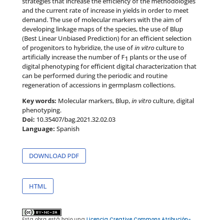
strategies that increase the efficiency of the methodologies
and the current rate of increase in yields in order to meet
demand. The use of molecular markers with the aim of
developing linkage maps of the species, the use of Blup
(Best Linear Unbiased Prediction) for an efficient selection
of progenitors to hybridize, the use of
in vitro
culture to
artificially increase the number of F
plants or the use of
1
digital phenotyping for efficient digital characterization that
can be performed during the periodic and routine
regeneration of accessions in germplasm collections.
Key words:
Molecular markers, Blup,
in vitro
culture, digital
phenotyping.
Doi:
10.35407/bag.2021.32.02.03
Language:
Spanish
DOWNLOAD PDF
HTML
Esta obra está bajo una
Licencia Creative Commons Atribución-