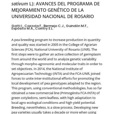
sativum
L): AVANCES DEL PROGRAMA DE
MEJORAMIENTO GENÉTICO DE LA
UNIVERSIDAD NACIONAL DE ROSARIO
Gatti I., Cazzola F., Bermejo C.J., Guindón M.F.,
Espósito M.A., Cointry E.L.
A pea breeding program to increase production in quantity
and quality was started in 2005 in the College of Agrarian
Sciences (FCA), National University of Rosario (UNR). The
first steps were to gather an active collection of germplasm
from around the world and to analyze genetic variability
through morpho-agronomic and molecular traits in order to
set objectives. In 2014, the National Institute of
Agropecuarian Technology (INTA) and the FCA-UNR, joined
forces to unite inter-institutional efforts for promoting the
local development of pea genotypes adapted to the region.
This program, using conventional methodologies, has so far
obtained a new commercial line (Primogénita FCA-INTA) of
green cotyledons, semi-leafless, with high adaptation to
local agro ecological conditions and high yield potential.
Breeding, nevertheless, is a slow process. Developing new
pea varieties usually takes a decade or more when using