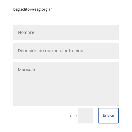
bag.editor@sag.org.ar
Enviar
=
5 + 6