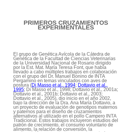
PRIMEROS CRUZAMIENTOS
EXPERIMENTALES
El grupo de Genética Avícola de la Cátedra de
Genética de la Facultad de Ciencias Veterinarias
de la Universidad Nacional de Rosario dirigido
por la Est. Mat. María Teresa Font, que había
llevado a cabo múltiples trabajos en colaboración
con el grupo del Dr. Manuel Bonino de INTA
Pergamino en temas vinculados con aves de
postura (
Di Masso et al., 1994
;
Dottavio et al.,
1995
; Di Masso et al., 1998; Dottavio et al., 2001a;
Dottavio et al., 2001b; Dottavio et al., 2003;
Dottavio et al., 2005), dio inicio en el año 2002,
bajo la dirección de la Dra. Ana María Dottavio, a
un proyecto de evaluación de genotipos maternos
y paternos para el diseño de cruzamientos
alternativos al utilizado en el pollo Campero INTA
Tradicional. Estos trabajos incluyeron estudios del
patrón de crecimiento, el consumo voluntario de
alimento, la relación de conversión, la