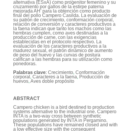
alternativa (ESxA) como progenitor femenino y su
cruzamiento por gallos de la estirpe paterna
mejorada AH’ para la obtención como producto
final del pollo Campero Casilda. La evaluación de
su patrón de crecimiento, conformación corporal,
relación de conversión y caracteres productivos a
la faena indican que tanto los machos como las
hembras cumplen, como aves destinadas a la
producción de carne, con las exigencias
establecidas en el protocolo respectivo. La
evaluación de los caracteres productivos a la
madurez sexual, el patrón dinámico de aumento
de peso del huevo y las curvas de postura
califican a las hembras para su utilización como
ponedoras.
Palabras clave
: Crecimiento
,
Conformación
corporal
,
Caracteres a la faena
,
Producción de
huevos
,
Aves doble propósito
ABSTRACT
Campero chicken is a bird destined to production
systems alternative to the industrial one. Campero
INTA is a two-way cross between synthetic
populations generated by INTA in Pergamino.
These populations have remained closed and with
a low effective size with the consequent