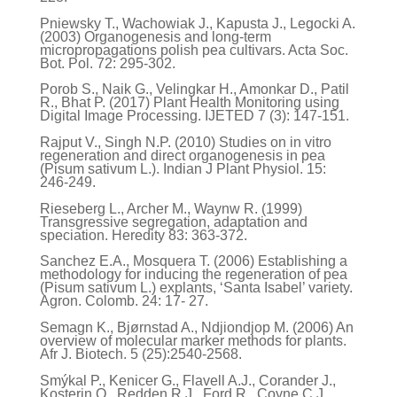
Pniewsky T., Wachowiak J., Kapusta J., Legocki A.
(2003) Organogenesis and long-term
micropropagations polish pea cultivars. Acta Soc.
Bot. Pol. 72: 295-302.
Porob S., Naik G., Velingkar H., Amonkar D., Patil
R., Bhat P. (2017) Plant Health Monitoring using
Digital Image Processing. IJETED 7 (3): 147-151.
Rajput V., Singh N.P. (2010) Studies on in vitro
regeneration and direct organogenesis in pea
(Pisum sativum L.). Indian J Plant Physiol. 15:
246-249.
Rieseberg L., Archer M., Waynw R. (1999)
Transgressive segregation, adaptation and
speciation. Heredity 83: 363-372.
Sanchez E.A., Mosquera T. (2006) Establishing a
methodology for inducing the regeneration of pea
(Pisum sativum L.) explants, ‘Santa Isabel’ variety.
Agron. Colomb. 24: 17- 27.
Semagn K., Bjørnstad A., Ndjiondjop M. (2006) An
overview of molecular marker methods for plants.
Afr J. Biotech. 5 (25):2540-2568.
Smýkal P., Kenicer G., Flavell A.J., Corander J.,
Kosterin O., Redden R.J., Ford R., Coyne C.J.,