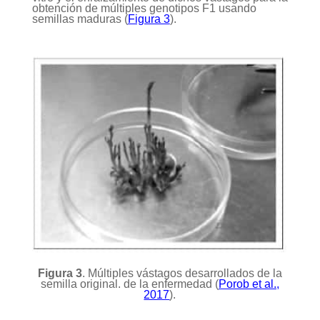
obtención de múltiples genotipos F1 usando
semillas maduras (
Figura 3
).
Figura 3
. Múltiples vástagos desarrollados de la
semilla original. de la enfermedad (
Porob et al.,
2017
).