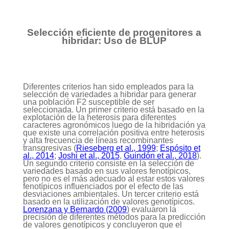
Selección eficiente de progenitores a
hibridar: Uso de BLUP
Diferentes criterios han sido empleados para la
selección de variedades a hibridar para generar
una población F2 susceptible de ser
seleccionada. Un primer criterio está basado en la
explotación de la heterosis para diferentes
caracteres agronómicos luego de la hibridación ya
que existe una correlación positiva entre heterosis
y alta frecuencia de líneas recombinantes
transgresivas (
Rieseberg et al., 1999
;
Espósito et
al., 2014
;
Joshi et al., 2015
,
Guindón et al., 2018
).
Un segundo criterio consiste en la selección de
variedades basado en sus valores fenotípicos,
pero no es el más adecuado al estar estos valores
fenotípicos influenciados por el efecto de las
desviaciones ambientales. Un tercer criterio está
basado en la utilización de valores genotípicos.
Lorenzana y Bernardo (2009
) evaluaron la
precisión de diferentes métodos para la predicción
de valores genotípicos y concluyeron que el