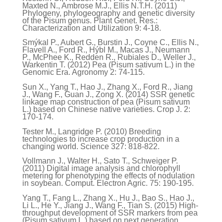
Maxted N., Ambrose M.J., Ellis N.T.H. (2011)
Phylogeny, phylogeography and genetic diversity
of the Pisum genus. Plant Genet. Res.:
Characterization and Utilization 9: 4-18.
Smýkal P., Aubert G., Burstin J., Coyne C., Ellis N.,
Flavell A., Ford R., Hýbl M., Macas J., Neumann
P., McPhee K., Redden R., Rubiales D., Weller J.,
Warkentin T. (2012) Pea (Pisum sativum L.) in the
Genomic Era. Agronomy 2: 74-115.
Sun X., Yang T., Hao J., Zhang X., Ford R., Jiang
J., Wang F., Guan J., Zong X. (2014) SSR genetic
linkage map construction of pea (Pisum sativum
L.) based on Chinese native varieties. Crop J. 2:
170-174.
Tester M., Langridge P. (2010) Breeding
technologies to increase crop production in a
changing world. Science 327: 818-822.
Vollmann J., Walter H., Sato T., Schweiger P.
(2011) Digital image analysis and chlorophyll
metering for phenotyping the effects of nodulation
in soybean. Comput. Electron Agric. 75: 190-195.
Yang T., Fang L., Zhang X., Hu J., Bao S., Hao J.,
Li L., He Y., Jiang J., Wang F., Tian S. (2015) High-
throughput development of SSR markers from pea
(Pisum sativum L.) based on next generation