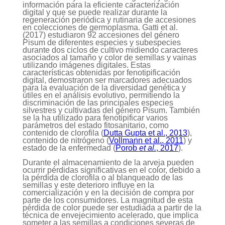
información para la eficiente caracterización
digital y que se puede realizar durante la
regeneración periódica y rutinaria de accesiones
en colecciones de germoplasma. Gatti et al.
(2017) estudiaron 92 accesiones del género
Pisum de diferentes especies y subespecies
durante dos ciclos de cultivo midiendo caracteres
asociados al tamaño y color de semillas y vainas
utilizando imágenes digitales. Estas
características obtenidas por fenotipificación
digital, demostraron ser marcadores adecuados
para la evaluación de la diversidad genética y
útiles en el análisis evolutivo, permitiendo la
discriminación de las principales especies
silvestres y cultivadas del género Pisum. También
se la ha utilizado para fenotipificar varios
parámetros del estado fitosanitario, como
contenido de clorofila (
Dutta Gupta et al., 2013
),
contenido de nitrógeno (
Vollmann et al., 2011
) y
estado de la enfermedad (
Porob
et al.
, 2017
).
Durante el almacenamiento de la arveja pueden
ocurrir pérdidas significativas en el color, debido a
la pérdida de clorofila o al blanqueado de las
semillas y este deterioro influye en la
comercialización y en la decisión de compra por
parte de los consumidores. La magnitud de esta
pérdida de color puede ser estudiada a partir de la
técnica de envejecimiento acelerado, que implica
someter a las semillas a condiciones severas de