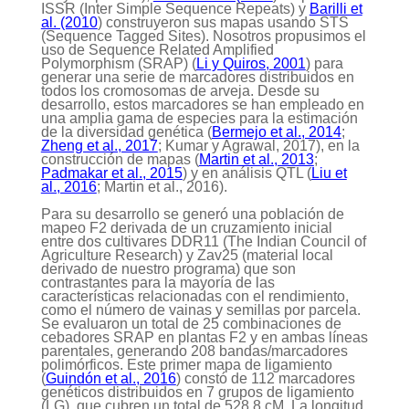
ISSR (Inter Simple Sequence Repeats) y
Barilli et
al. (2010
) construyeron sus mapas usando STS
(Sequence Tagged Sites). Nosotros propusimos el
uso de Sequence Related Amplified
Polymorphism (SRAP) (
Li y Quiros, 2001
) para
generar una serie de marcadores distribuidos en
todos los cromosomas de arveja. Desde su
desarrollo, estos marcadores se han empleado en
una amplia gama de especies para la estimación
de la diversidad genética (
Bermejo et al., 2014
;
Zheng et al., 2017
; Kumar y Agrawal, 2017), en la
construcción de mapas (
Martin et al., 2013
;
Padmakar et al., 2015
) y en análisis QTL (
Liu et
al., 2016
; Martin et al., 2016).
Para su desarrollo se generó una población de
mapeo F2 derivada de un cruzamiento inicial
entre dos cultivares DDR11 (The Indian Council of
Agriculture Research) y Zav25 (material local
derivado de nuestro programa) que son
contrastantes para la mayoría de las
características relacionadas con el rendimiento,
como el número de vainas y semillas por parcela.
Se evaluaron un total de 25 combinaciones de
cebadores SRAP en plantas F2 y en ambas líneas
parentales, generando 208 bandas/marcadores
polimórficos. Este primer mapa de ligamiento
(
Guindón et al., 2016
) constó de 112 marcadores
genéticos distribuidos en 7 grupos de ligamiento
(LG), que cubren un total de 528,8 cM. La longitud