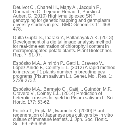
Deulvot C., Charrel H., Marty A., Jacquin F.,
Donnadieu C., Lejeune Hénaut I., Burstin J.,
Aubert G. (2010) Highlymultiplexed SNP
genotyping for genetic mapping and germplasm
diversity studies in pea. BMC Genomics 11: 468-
478.
Dutta Gupta S., Ibaraki Y., Pattanayak A.K. (2013)
Development of a digital image analysis method
for real-time estimation of chlorophyll content in
micropropagated potato plants. Plant Biotechnol.
Rep. 7: 91-97.
Espósito M.A., Almirón P., Gatti I., Cravero V.,
López Anido F., Cointry E.L. (2012) A rapid method
to increase F1 plants number in breeding pea
programs (Pisum sativum L.). Genet. Mol. Res. 1:
2729-2732.
Espósito M.A., Bermejo C., Gatti I., Guindón M.F.,
Cravero V., Cointry E.L. (2014) Prediction of
heterotic crosses for yield in Pisum sativum L. Sci.
Hortic. 177: 53-62.
Fujioka T., Fujita M., Iwamoto K. (2000) Plant
regeneration of Japanese pea cultivars by in vitro
culture of immature leaflets. J. Jpn. Soc. Hortic.
Sci. 69: 656-658.