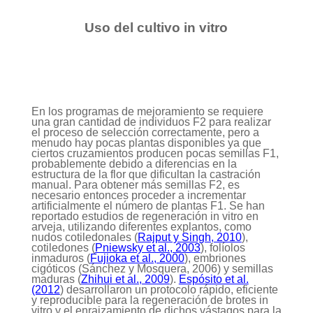
Uso del cultivo in vitro
En los programas de mejoramiento se requiere
una gran cantidad de individuos F2 para realizar
el proceso de selección correctamente, pero a
menudo hay pocas plantas disponibles ya que
ciertos cruzamientos producen pocas semillas F1,
probablemente debido a diferencias en la
estructura de la flor que dificultan la castración
manual. Para obtener más semillas F2, es
necesario entonces proceder a incrementar
artificialmente el número de plantas F1. Se han
reportado estudios de regeneración in vitro en
arveja, utilizando diferentes explantos, como
nudos cotiledonales (
Rajput y Singh, 2010
),
cotiledones (
Pniewsky et al., 2003
), folíolos
inmaduros (
Fujioka et al., 2000
), embriones
cigóticos (Sánchez y Mosquera, 2006) y semillas
maduras (
Zhihui et al., 2009
).
Espósito et al.
(2012
) desarrollaron un protocolo rápido, eficiente
y reproducible para la regeneración de brotes in
vitro y el enraizamiento de dichos vástagos para la