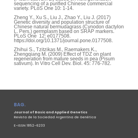
sequencing of a purified Chinese commercial
variety. PLoS One 10: 1-14.
Zheng Y., Xu S., Liu J., Zhao Y., Liu J. (2017)
Genetic diversity and population structure of
Chinese natural bermudagrass (Cynodon dactylon
L. Pers.) germplasm based on SRAP markers.
PLoS One
12: e0177508.
https://doi.org/10.1371/journal.pone.0177508.
Zhihui S., Tzitzikas M., Raemakers K.,
Zhengqiang M. (2009) Effect of TDZ on plant
regeneration from mature seeds in pea (Pisum
sativum). In Vitro Cell Dev. Biol. 45: 776-782.
BAG.
Journal of Basic and Applied Genetics
Revista de la Sociedad Argentina de Genética
E-ISSN 1852-6233