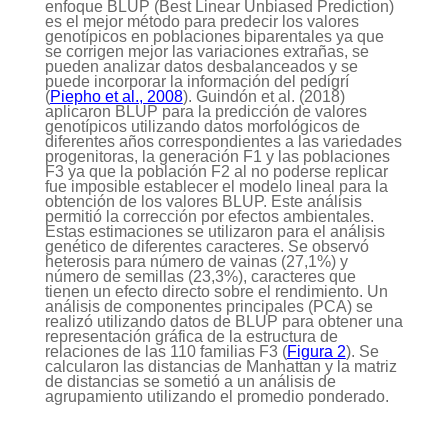
enfoque BLUP (Best Linear Unbiased Prediction)
es el mejor método para predecir los valores
genotípicos en poblaciones biparentales ya que
se corrigen mejor las variaciones extrañas, se
pueden analizar datos desbalanceados y se
puede incorporar la información del pedigrí
(
Piepho et al., 2008
). Guindón et al. (2018)
aplicaron BLUP para la predicción de valores
genotípicos utilizando datos morfológicos de
diferentes años correspondientes a las variedades
progenitoras, la generación F1 y las poblaciones
F3 ya que la población F2 al no poderse replicar
fue imposible establecer el modelo lineal para la
obtención de los valores BLUP. Este análisis
permitió la corrección por efectos ambientales.
Estas estimaciones se utilizaron para el análisis
genético de diferentes caracteres. Se observó
heterosis para número de vainas (27,1%) y
número de semillas (23,3%), caracteres que
tienen un efecto directo sobre el rendimiento. Un
análisis de componentes principales (PCA) se
realizó utilizando datos de BLUP para obtener una
representación gráfica de la estructura de
relaciones de las 110 familias F3 (
Figura 2
). Se
calcularon las distancias de Manhattan y la matriz
de distancias se sometió a un análisis de
agrupamiento utilizando el promedio ponderado.