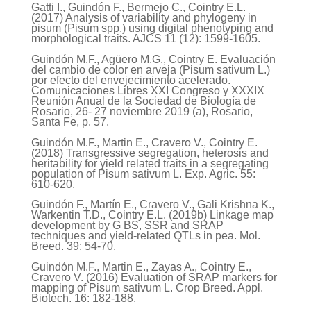
Gatti I., Guindón F., Bermejo C., Cointry E.L.
(2017) Analysis of variability and phylogeny in
pisum (Pisum spp.) using digital phenotyping and
morphological traits. AJCS 11 (12): 1599-1605.
Guindón M.F., Agüero M.G., Cointry E.
Evaluación
del cambio de color en arveja (Pisum sativum L.)
por efecto del envejecimiento acelerado.
Comunicaciones Libres XXI Congreso y XXXIX
Reunión Anual de la Sociedad de Biología de
Rosario, 26- 27 noviembre 2019 (a), Rosario,
Santa Fe, p. 57.
Guindón M.F., Martin E., Cravero V., Cointry E.
(2018) Transgressive segregation, heterosis and
heritability for yield related traits in a segregating
population of Pisum sativum L. Exp. Agric. 55:
610-620.
Guindón F., Martín E., Cravero V., Gali Krishna K.,
Warkentin T.D., Cointry E.L. (2019b) Linkage map
development by G BS, SSR and SRAP
techniques and yield-related QTLs in pea. Mol.
Breed. 39: 54-70.
Guindón M.F., Martin E., Zayas A., Cointry E.,
Cravero V. (2016) Evaluation of SRAP markers for
mapping of Pisum sativum L. Crop Breed. Appl.
Biotech. 16: 182-188.