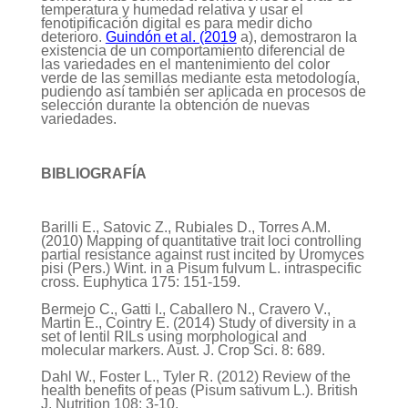
temperatura y humedad relativa y usar el
fenotipificación digital es para medir dicho
deterioro.
Guindón et al. (2019
a), demostraron la
existencia de un comportamiento diferencial de
las variedades en el mantenimiento del color
verde de las semillas mediante esta metodología,
pudiendo así también ser aplicada en procesos de
selección durante la obtención de nuevas
variedades.
BIBLIOGRAFÍA
Barilli E., Satovic Z., Rubiales D., Torres A.M.
(2010) Mapping of quantitative trait loci controlling
partial resistance against rust incited by Uromyces
pisi (Pers.) Wint. in a Pisum fulvum L. intraspecific
cross. Euphytica 175: 151-159.
Bermejo C., Gatti I., Caballero N., Cravero V.,
Martin E., Cointry E. (2014) Study of diversity in a
set of lentil RILs using morphological and
molecular markers. Aust. J. Crop Sci. 8: 689.
Dahl W., Foster L., Tyler R. (2012) Review of the
health benefits of peas (Pisum sativum L.). British
J. Nutrition 108: 3-10.