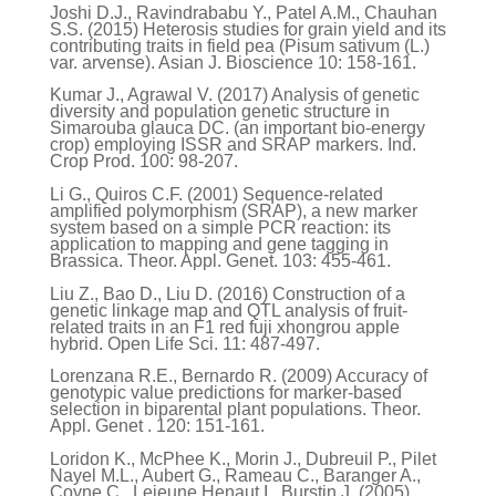
Joshi D.J., Ravindrababu Y., Patel A.M., Chauhan
S.S. (2015) Heterosis studies for grain yield and its
contributing traits in field pea (Pisum sativum (L.)
var. arvense). Asian J. Bioscience 10: 158-161.
Kumar J., Agrawal V. (2017) Analysis of genetic
diversity and population genetic structure in
Simarouba glauca DC. (an important bio-energy
crop) employing ISSR and SRAP markers. Ind.
Crop Prod. 100: 98-207.
Li G., Quiros C.F. (2001) Sequence-related
amplified polymorphism (SRAP), a new marker
system based on a simple PCR reaction: its
application to mapping and gene tagging in
Brassica. Theor. Appl. Genet. 103: 455-461.
Liu Z., Bao D., Liu D. (2016) Construction of a
genetic linkage map and QTL analysis of fruit-
related traits in an F1 red fuji xhongrou apple
hybrid. Open Life Sci. 11: 487-497.
Lorenzana R.E., Bernardo R. (2009) Accuracy of
genotypic value predictions for marker-based
selection in biparental plant populations.
Theor.
Appl. Genet
. 120: 151-161.
Loridon K., McPhee K., Morin J., Dubreuil P., Pilet
Nayel M.L., Aubert G., Rameau C., Baranger A.,
Coyne C., Lejeune Henaut I., Burstin J. (2005)