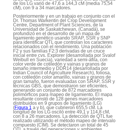
de los LG varió de 47,6 a 144,3 cM (media 75,54
cM), con 9 a 34 marcadores.
Posteriormente y en un trabajo en conjunto con el
Dr. Thomas Warkentin del Crop Development
Centre, Department of Plant Sciences, de la
Universidad de Saskatchewan, (Canadá), se
profundizó en el desarrollo de un mapa de
ligamiento genético usando SRAP, SSR y SNP
para identificar QTL que controlan los caracteres
relacionados con el rendimiento. Una población
F2 y sus familias F2:3 derivadas de un cruce
inicial entre cvs. Explorer (desarrollada por Svalof
Weibull en Suecia), variedad a semi-áfila, con
color verde de cotiledón y vainas y granos de
tamaño intermedio y DDR14 (desarrollada por
Indian Council of Agriculture Research), foliosa,
con cotiledón color amarillo, vainas y granos de
gran tamaño, fueron evaluadas con SRAP, SSR y
técnicas GBS, que demostraron ser eficientes,
generando un conjunto de 872 marcadores
polimórficos para mapeo de ligamiento. El mapa
resultante constó de 128 genes marcadores
distribuidos en 9 grupos de ligamiento (LG)
(
Figura 1
a y b), que cubrieron 655,5 cM. La
longitud de los LG osciló entre 49,1 y 114,8 cM,
con 8 a 26 marcadores. La detección de QTL fue
realizado utilizando el método mapeo de intervalo
compuesto (CIM). Se detectaron un total de 45
QTL a través del generaciones y ambientes