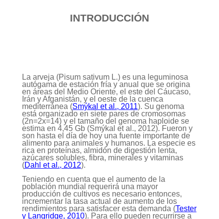
INTRODUCCIÓN
La arveja (Pisum sativum L.) es una leguminosa
autógama de estación fría y anual que se origina
en áreas del Medio Oriente, el este del Cáucaso,
Irán y Afganistán, y el oeste de la cuenca
mediterránea (
Smýkal et al., 2011
). Su genoma
está organizado en siete pares de cromosomas
(2n=2x=14) y el tamaño del genoma haploide se
estima en 4,45 Gb (Smýkal et al., 2012). Fueron y
son hasta el día de hoy una fuente importante de
alimento para animales y humanos. La especie es
rica en proteínas, almidón de digestión lenta,
azúcares solubles, fibra, minerales y vitaminas
(
Dahl et al., 2012
).
Teniendo en cuenta que el aumento de la
población mundial requerirá una mayor
producción de cultivos es necesario entonces,
incrementar la tasa actual de aumento de los
rendimientos para satisfacer esta demanda (
Tester
y Langridge, 2010
). Para ello pueden recurrirse a