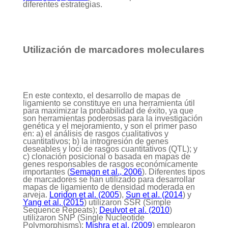
diferentes estrategias.
Utilización de marcadores moleculares
En este contexto, el desarrollo de mapas de
ligamiento se constituye en una herramienta útil
para maximizar la probabilidad de éxito, ya que
son herramientas poderosas para la investigación
genética y el mejoramiento, y son el primer paso
en: a) el análisis de rasgos cualitativos y
cuantitativos; b) la introgresión de genes
deseables y loci de rasgos cuantitativos (QTL); y
c) clonación posicional o basada en mapas de
genes responsables de rasgos económicamente
importantes (
Semagn et al., 2006
). Diferentes tipos
de marcadores se han utilizado para desarrollar
mapas de ligamiento de densidad moderada en
arveja.
Loridon et al. (2005
),
Sun et al. (2014
) y
Yang et al. (2015
) utilizaron SSR (Simple
Sequence Repeats);
Deulvot et al. (2010
)
utilizaron SNP (Single Nucleotide
Polymorphisms);
Mishra et al. (2009
) emplearon