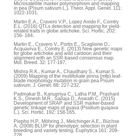
Microsatellite marker polymorphism and mapping
in pea (Pisum sativum L.).
Theor. Appl. Genet. 111:
1022-1031.
Martin E.A., Cravero V.P., Lopez Anido F., Cointry
E.L. (2016) QTLs detection and mapping for yield-
related traits in globe artichoke.
Sci. Hortic. 202:
156- 164.
Martin E., Cravero V., Portis E., Scaglione D.,
Acquaviva E., Cointry E. (2013) New genetic maps
for globe artichoke and wild cardoon and their
alignment with an SSR-based consensus map.
Mol. Breed. 32: 177-187.
Mishra R.K., Kumar A., Chaudhary S., Kumar S.
(2009) Mapping of the multifoliate pinna (mfp) leaf-
blade morphology mutation in grain pea Pisum
sativum. J. Genet. 88: 227-232.
Padmakar B., Kanupriya C., Latha P.M., Prashant
K.S., Dinesh M.R., Sailaja D., Aswath C. (2015)
Development of SRAP and SSR marker-based
genetic linkage maps of guava (Psidium guajava
L.).
Sci. Hortic. 192: 158-165.
Piepho H.P., Möhring J., Melchinger A.E., Büchse
A. (2008) BLUP for phenotypic selection in plant
breeding and variety testing. Euphytica
161: 209-
228.