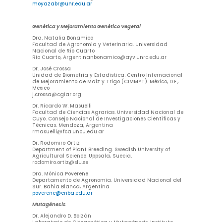
moyazabr@unr.edu.ar
Genética y Mejoramiento Genético Vegetal
Dra. Natalia Bonamico
Facultad de Agronomía y Veterinaria. Universidad
Nacional de Río Cuarto
Río Cuarto, Argentinanbonamico@ayv.unrc.edu.ar
Dr. José Crossa
Unidad de Biometría y Estadística. Centro Internacional
de Mejoramiento de Maíz y Trigo (CIMMYT). México, D.F.,
México
j.crossa@cgiar.org
Dr. Ricardo W. Masuelli
Facultad de Ciencias Agrarias. Universidad Nacional de
Cuyo. Consejo Nacional de Investigaciones Científicas y
Técnicas. Mendoza, Argentina
rmasuelli@fca.uncu.edu.ar
Dr. Rodomiro Ortiz
Department of Plant Breeding. Swedish University of
Agricultural Science. Uppsala, Suecia.
rodomiro.ortiz@slu.se
Dra. Mónica Poverene
Departamento de Agronomía. Universidad Nacional del
Sur. Bahía Blanca, Argentina
poverene@criba.edu.ar
Mutagénesis
Dr. Alejandro D. Bolzán