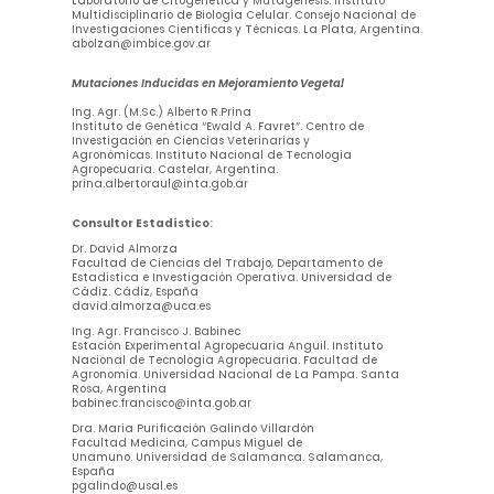
Laboratorio de Citogenética y Mutagénesis. Instituto
Multidisciplinario de Biología Celular. Consejo Nacional de
Investigaciones Científicas y Técnicas. La Plata, Argentina.
abolzan@imbice.gov.ar
Mutaciones Inducidas en Mejoramiento Vegetal
Ing. Agr. (M.Sc.) Alberto R.Prina
Instituto de Genética “Ewald A. Favret”. Centro de
Investigación en Ciencias Veterinarias y
Agronómicas. Instituto Nacional de Tecnología
Agropecuaria. Castelar, Argentina.
prina.albertoraul@inta.gob.ar
Consultor Estadístico:
Dr. David Almorza
Facultad de Ciencias del Trabajo, Departamento de
Estadística e Investigación Operativa. Universidad de
Cádiz. Cádiz, España
david.almorza@uca.es
Ing. Agr. Francisco J. Babinec
Estación Experimental Agropecuaria Anguil. Instituto
Nacional de Tecnología Agropecuaria. Facultad de
Agronomía. Universidad Nacional de La Pampa. Santa
Rosa, Argentina
babinec.francisco@inta.gob.ar
Dra. María Purificación Galindo Villardón
Facultad Medicina, Campus Miguel de
Unamuno. Universidad de Salamanca. Salamanca,
España
pgalindo@usal.es