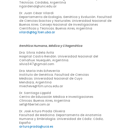
Técnicas. Córdoba, Argentina
ngardenal@unc.edu.ar
Dr. Juan César Vilardi
Departamento de Ecología, Genética y Evolución. Facultad
de Ciencias Exactas y Naturales. Universidad Nacional de
Buenos Aires. Consejo Nacional de Investigaciones
Científicas y Técnicas. Buenos Aires, Argentina
vilardi@bg.fcen.uba.ar
Genética Humana, Médica y Citogenética
Dra. Silvia Adela Ávila
Hospital Castro Rendón. Universidad Nacional del
Comahue. Nuequén, Argentina.
silvia347@gmail.com
Dra. María Inés Echeverría
Instituto de Genética. Facultad de Ciencias
Médicas. Universidad Nacional de Cuyo
Mendoza, Argentina
miecheve@fcm.uncu.edu.ar
Dr. Santiago Lippold
Centro de Educación Médica e Investigaciones
Clínicas. Buenos Aires, Argentina
sel1@fibertel.com.ar
Dr. José Arturo Prada Oliveira
Facultad de Medicina. Departamento de Anatomía
Humana y Embriología. Universidad de Cádiz. Cádiz,
España
arturo.prada@uca.es