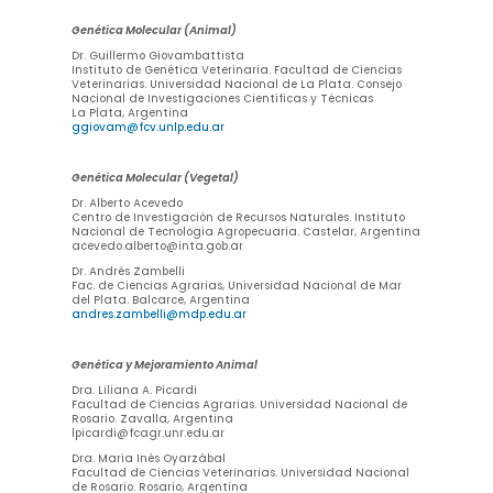
Genética Molecular (Animal)
Dr. Guillermo Giovambattista
Instituto de Genética Veterinaria. Facultad de Ciencias
Veterinarias. Universidad Nacional de La Plata. Consejo
Nacional de Investigaciones Científicas y Técnicas
La Plata, Argentina
ggiovam@fcv.unlp.edu.ar
Genética Molecular (Vegetal)
Dr. Alberto Acevedo
Centro de Investigación de Recursos Naturales. Instituto
Nacional de Tecnología Agropecuaria. Castelar, Argentina
acevedo.alberto@inta.gob.ar
Dr. Andrés Zambelli
Fac. de Ciencias Agrarias, Universidad Nacional de Mar
del Plata.
Balcarce, Argentina
andres.zambelli@mdp.edu.ar
Genética y Mejoramiento Animal
Dra. Liliana A. Picardi
Facultad de Ciencias Agrarias. Universidad Nacional de
Rosario. Zavalla, Argentina
lpicardi@fcagr.unr.edu.ar
Dra. María Inés Oyarzábal
Facultad de Ciencias Veterinarias. Universidad Nacional
de Rosario. Rosario, Argentina