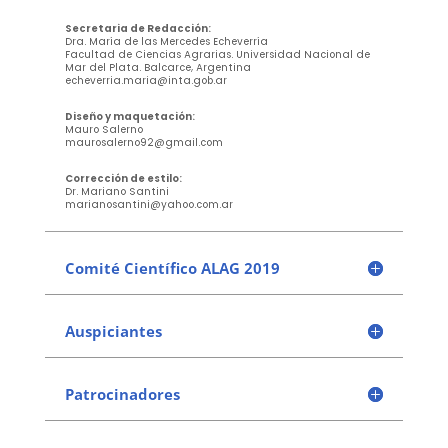
Secretaria de Redacción:
Dra. María de las Mercedes Echeverría
Facultad de Ciencias Agrarias. Universidad Nacional de
Mar del Plata. Balcarce, Argentina
echeverria.maria@inta.gob.ar
Diseño y maquetación:
Mauro Salerno
maurosalerno92@gmail.com
Corrección de estilo:
Dr. Mariano Santini
marianosantini@yahoo.com.ar
Comité Científico ALAG 2019
Auspiciantes
Patrocinadores