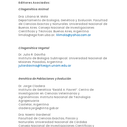
Editores Asociados:
Citogenética Animal
Dra. Liliana M. Mola
Departamento de Ecología, Genética y Evolución. Facultad
de Ciencias Exactas y Naturales. Universidad Nacional de
Buenos Aires. Consejo Nacional de Investigaciones
Científicas y Técnicas. Buenos Aires, Argentina
limola@ege.fcen.uba.ar;
lilimola@yahoo.com.ar
Citogenética Vegetal
Dr. Julio R. Daviña
Instituto de Biologia Subtropical. Universidad Nacional de
Misiones. Posadas, Argentina
juliordavina@fceqyn.unam.edu.ar
Genética de Poblaciones y Evolución
Dr. Jorge Cladera
Instituto de Genética “Ewald A. Favret”. Centro de
Investigación en Ciencias Veterinarias y
Agronómicas. Instituto Nacional de Tecnología
Agropecuaria
Castelar, Argentina
cladera.jorge@inta.gob.ar
Dra. Noemí Gardenal
Facultad de Ciencias Exactas, Físicas y
Naturales. Universidad Nacional de Córdoba
Consejo Nacional de Investigaciones Científicas y