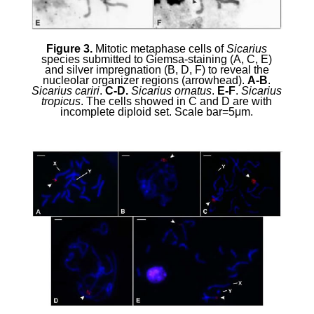
Figure 3.
Mitotic metaphase cells of
Sicarius
species submitted to Giemsa-staining (A, C, E)
and silver impregnation (B, D, F) to reveal the
nucleolar organizer regions (arrowhead).
A-B
.
Sicarius cariri
.
C-D.
Sicarius ornatus
.
E-F
.
Sicarius
tropicus
.
The cells showed in C and D are with
incomplete diploid set. Scale bar=5
μ
m.