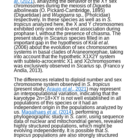
al
. (2021
), analyzing the behavior of the XY sex
chromosomes during the meiosis of
Diguetia
albolineata
(O. Pickard-Cambridge, 1895)
(Diguetidae) and
Wugigarra
sp., (Pholcidae)
respectively. In these species as well as in
S.
tropicus
analyzed here, the X and Y chromosomes
exhibited only one end-to-end association during
prophase I, without the presence of chiasma. The
present study in
Sicarius
species filled in an
important gap in the hypothesis of Král
et al.
(2006) about the evolution of sex chromosomes
systems in basal clades of Araneomorphae, taking
into account that the hypothetic X
1
X
2
Y system
with subtelo-acrocentric X
1
and X
2
chromosomes
was exclusively observed in
Sicarius
sp. (Franco y
Andía, 2013).
The differences related to diploid number and sex
chromosome system observed in
S. tropicus
(present study;
Araujo
et al
., 2021
) may represent
an interpopulational variation, indicating that the
karyotype 2n=18+XY is not well established in all
populations of this species or it had an
independent origin in the populations analyzed by
us.
Magalhaes
et al.
(2014
), performing a
phylogeographic study in
S. cariri
, using sequence
data of nuclear and mitochondrial genes, revealed
highly structured populations, which might be
evolving independently. It is possible that
S.
tropicus
populations are also strongly structured