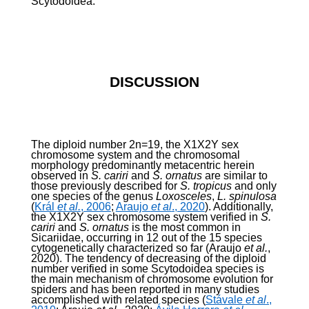
Scytodoidea.
DISCUSSION
The diploid number 2n=19, the X
1
X
2
Y sex
chromosome system and the chromosomal
morphology predominantly metacentric herein
observed in
S. cariri
and
S. ornatus
are similar to
those previously described for
S. tropicus
and only
one species of the genus
Loxosceles
,
L. spinulosa
(
Král
et al.
, 2006
;
Araujo
et al
., 2020
). Additionally,
the X
1
X
2
Y sex chromosome system verified in
S.
cariri
and
S. ornatus
is the most common in
Sicariidae, occurring in 12 out of the 15 species
cytogenetically characterized so far (Araujo
et al.
,
2020). The tendency of decreasing of the diploid
number verified in some Scytodoidea species is
the main mechanism of chromosome evolution for
spiders and has been reported in many studies
accomplished with related species (
Stávale
et al
.,