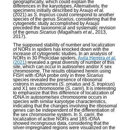
geographically, which could explain the
differences in the karyotypes. Alternatively, the
specimens initially described by Araujo
et al.
(2021) as
S. tropicus
could correspond to another
species of the genus
Sicarius
, considering that the
cytogenetic study accomplished by Araujo
preceded the taxonomical and systematic revision
of the genus
Sicarius
(Magalhaes
et al
., 2013,
2017).
The supposed stability of number and localization
of NORs in spiders has knocked down with the
increase of cytogenetic studies. In an analysis of
NORs in 30 Pholcidae spiders,
Ávila Herrera
et al
.
(2021
) revealed a great diversity of number of this
site, which can occur in autosomes and/or X sex
chromosome. The results obtained herein using
FISH with rDNA probe only in three
Sicarius
species revealed the presence of ribosomal
cistrons in autosomes (
S. ornatus
and
S. tropicus
)
and X
1
sex chromosome (
S. cariri
). It is interesting
to emphasize that this difference of localization of
rDNA in autosome/sex chromosome occurs in
species with similar karyotype characteristics,
indicating that the changes involving the ribosomal
genes can be independent of the differentiation of
the sex chromosome system. In
S. cariri
, the
localization of active NORs and 18S rDNA
showed incongruous data, considering that the
silver-impregnated regions were visualized on the