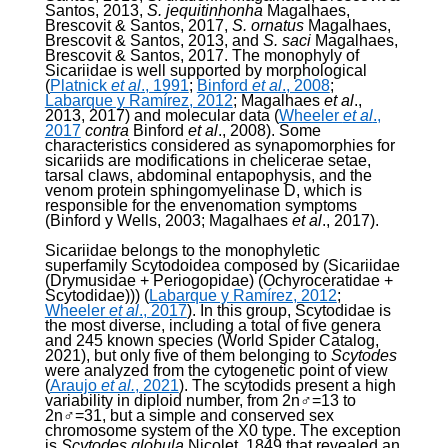
Santos, 2013,
S. jequitinhonha
Magalhaes,
Brescovit & Santos, 2017,
S. ornatus
Magalhaes,
Brescovit & Santos, 2013, and
S. saci
Magalhaes,
Brescovit & Santos, 2017. The monophyly of
Sicariidae is well supported by morphological
(
Platnick
et al
., 1991
;
Binford
et al
., 2008
;
Labarque y Ramírez, 2012
; Magalhaes
et al
.,
2013, 2017) and molecular data (
Wheeler
et al
.,
2017
contra
Binford
et al
., 2008). Some
characteristics considered as synapomorphies for
sicariids are modifications in chelicerae setae,
tarsal claws, abdominal entapophysis, and the
venom protein sphingomyelinase D, which is
responsible for the envenomation symptoms
(Binford y Wells, 2003; Magalhaes
et al
., 2017).
Sicariidae belongs to the monophyletic
superfamily Scytodoidea composed by (Sicariidae
(Drymusidae + Periogopidae) (Ochyroceratidae +
Scytodidae))) (
Labarque y Ramírez, 2012
;
Wheeler
et al
., 2017
). In this group, Scytodidae is
the most diverse, including a total of five genera
and 245 known species (World Spider Catalog,
2021), but only five of them belonging to
Scytodes
were analyzed from the cytogenetic point of view
(
Araujo
et al.
, 2021
). The scytodids present a high
variability in diploid number, from 2n♂=13 to
2n♂=31, but a simple and conserved sex
chromosome system of the X0 type. The exception
is
Scytodes globula
Nicolet, 1849 that revealed an