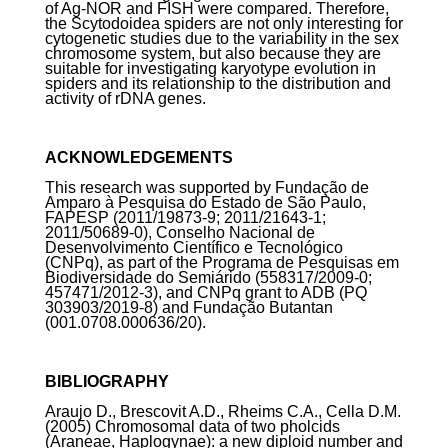
of Ag-NOR and FISH were compared. Therefore,
the Scytodoidea spiders are not only interesting for
cytogenetic studies due to the variability in the sex
chromosome system, but also because they are
suitable for investigating karyotype evolution in
spiders and its relationship to the distribution and
activity of rDNA genes.
ACKNOWLEDGEMENTS
This research was supported by Fundação de
Amparo à Pesquisa do Estado de São Paulo,
FAPESP (2011/19873-9; 2011/21643-1;
2011/50689-0), Conselho Nacional de
Desenvolvimento Científico e Tecnológico
(CNPq), as part of the Programa de Pesquisas em
Biodiversidade do Semiárido (558317/2009-0;
457471/2012-3), and CNPq grant to ADB (PQ
303903/2019-8) and Fundação Butantan
(001.0708.000636/20).
BIBLIOGRAPHY
Araujo D., Brescovit A.D., Rheims C.A., Cella D.M.
(2005) Chromosomal data of two pholcids
(Araneae, Haplogynae): a new diploid number and