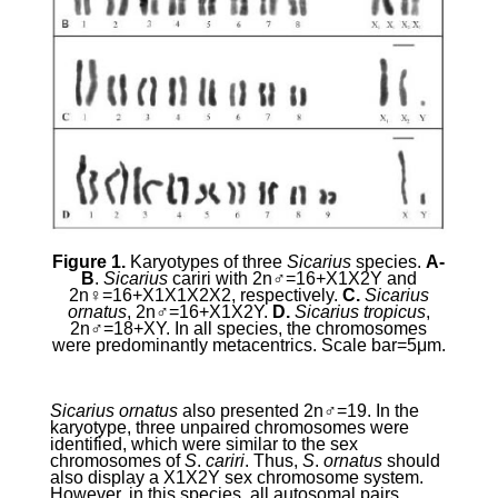
Figure 1.
Karyotypes of three
Sicarius
species.
A-
B
.
Sicarius
cariri with 2n♂=16+X
1
X
2
Y and
2n♀=16+X
1
X
1
X
2
X
2
, respectively.
C.
Sicarius
ornatus
, 2n♂=16+X
1
X
2
Y.
D.
Sicarius tropicus
,
2n♂=18+XY.
In all species, the chromosomes
were predominantly metacentrics. Scale bar=5
μ
m.
Sicarius ornatus
also presented 2n♂=19. In the
karyotype, three unpaired chromosomes were
identified, which were similar to the sex
chromosomes of
S
.
cariri
. Thus,
S
.
ornatus
should
also display a X
1
X
2
Y sex chromosome system.
However, in this species, all autosomal pairs