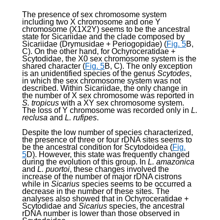
The presence of sex chromosome system
including two X chromosome and one Y
chromosome (X
1
X
2
Y) seems to be the ancestral
state for Sicariidae and the clade composed by
Sicariidae (Drymusidae + Periogopidae) (
Fig. 5
B,
C). On the other hand, for Ochyroceratidae +
Scytodidae, the X0 sex chromosome system is the
shared character (
Fig. 5
B, C). The only exception
is an unidentified species of the genus
Scytodes
,
in which the sex chromosome system was not
described. Within Sicariidae, the only change in
the number of X sex chromosome was reported in
S. tropicus
with a XY sex chromosome system.
The loss of Y chromosome was recorded only in
L.
reclusa
and
L. rufipes
.
Despite the low number of species characterized,
the presence of three or four rDNA sites seems to
be the ancestral condition for Scytodoidea (
Fig.
5
D). However, this state was frequently changed
during the evolution of this group. In
L. amazonica
and
L. puortoi
, these changes involved the
increase of the number of major rDNA cistrons
while in
Sicarius
species seems to be occurred a
decrease in the number of these sites. The
analyses also showed that in Ochyroceratidae +
Scytodidae and
Sicarius
species, the ancestral
rDNA number is lower than those observed in