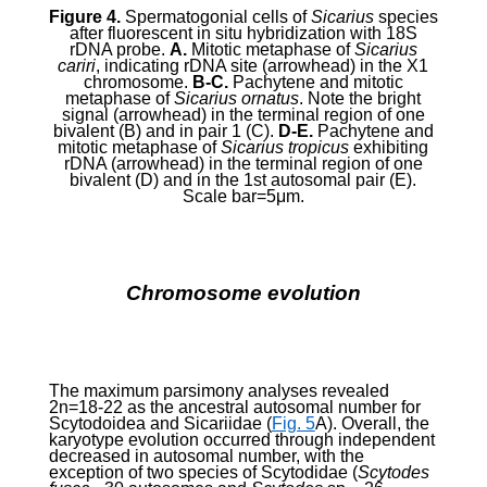
Figure 4.
Spermatogonial cells of
Sicarius
species
after fluorescent in situ hybridization with 18S
rDNA probe.
A.
Mitotic metaphase of
Sicarius
cariri
, indicating rDNA site (arrowhead) in the X
1
chromosome.
B-C.
Pachytene and mitotic
metaphase of
Sicarius ornatus
. Note the bright
signal (arrowhead) in the terminal region of one
bivalent (B) and in pair 1 (C).
D-E.
Pachytene and
mitotic metaphase of
Sicarius tropicus
exhibiting
rDNA (arrowhead) in the terminal region of one
bivalent (D) and in the 1st autosomal pair (E).
Scale bar=5
μ
m.
Chromosome evolution
The maximum parsimony analyses revealed
2n=18-22 as the ancestral autosomal number for
Scytodoidea and Sicariidae (
Fig. 5
A). Overall, the
karyotype evolution occurred through independent
decreased in autosomal number, with the
exception of two species of Scytodidae (
Scytodes