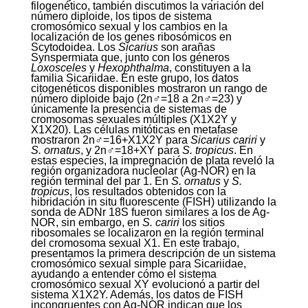
filogenético, también discutimos la variación del
número diploide, los tipos de sistema
cromosómico sexual y los cambios en la
localización de los genes ribosómicos en
Scytodoidea. Los
Sicarius
son arañas
Synspermiata que, junto con los géneros
Loxosceles
y
Hexophthalma
, constituyen a la
familia Sicariidae. En este grupo, los datos
citogenéticos disponibles mostraron un rango de
número diploide bajo (2n♂=18 a 2n♂=23) y
únicamente la presencia de sistemas de
cromosomas sexuales múltiples (X
1
X
2
Y y
X
1
X
2
0). Las células mitóticas en metafase
mostraron 2n♂=16+X
1
X
2
Y para
Sicarius cariri
y
S. ornatus
, y 2n♂=18+XY para
S. tropicus
. En
estas especies, la impregnación de plata reveló la
región organizadora nucleolar (Ag-NOR) en la
región terminal del par 1. En
S. ornatus
y
S.
tropicus
, los resultados obtenidos con la
hibridación in situ fluorescente (FISH) utilizando la
sonda de ADNr 18S fueron similares a los de Ag-
NOR, sin embargo, en
S. cariri
los sitios
ribosomales se localizaron en la región terminal
del cromosoma sexual X
1
. En este trabajo,
presentamos la primera descripción de un sistema
cromosómico sexual simple para Sicariidae,
ayudando a entender cómo el sistema
cromosómico sexual XY evolucionó a partir del
sistema X
1
X
2
Y. Además, los datos de FISH
incongruentes con Ag-NOR indican que los