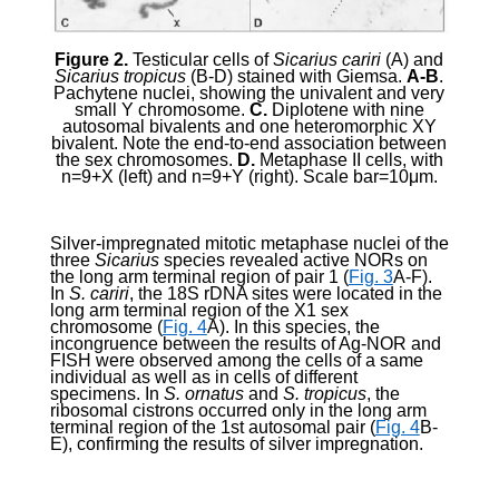
Figure 2.
Testicular cells of
Sicarius cariri
(A) and
Sicarius tropicus
(B-D) stained with Giemsa.
A-B
.
Pachytene nuclei, showing the univalent and very
small Y chromosome.
C.
Diplotene with nine
autosomal bivalents and one heteromorphic XY
bivalent. Note the end-to-end association between
the sex chromosomes.
D.
Metaphase II cells, with
n=9+X (left) and n=9+Y (right). Scale bar=10
μ
m.
Silver-impregnated mitotic metaphase nuclei of the
three
Sicarius
species revealed active NORs on
the long arm terminal region of pair 1 (
Fig. 3
A-F).
In
S. cariri
, the 18S rDNA sites were located in the
long arm terminal region of the X
1
sex
chromosome (
Fig. 4
A). In this species, the
incongruence between the results of Ag-NOR and
FISH were observed among the cells of a same
individual as well as in cells of different
specimens. In
S. ornatus
and
S. tropicus
, the
ribosomal cistrons occurred only in the long arm
terminal region of the 1st autosomal pair (
Fig. 4
B-
E), confirming the results of silver impregnation.