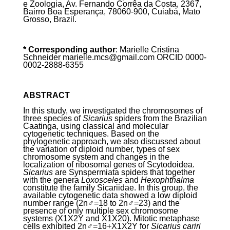
e Zoologia, Av. Fernando Corrêa da Costa, 2367,
Bairro Boa Esperança, 78060-900, Cuiabá, Mato
Grosso, Brazil.
* Corresponding author
: Marielle Cristina
Schneider
marielle.mcs@gmail.com ORCID 0000-
0002-2888-6355
ABSTRACT
In this study, we investigated the chromosomes of
three species of
Sicarius
spiders from the Brazilian
Caatinga, using classical and molecular
cytogenetic techniques. Based on the
phylogenetic approach, we also discussed about
the variation of diploid number, types of sex
chromosome system and changes in the
localization of ribosomal genes of Scytodoidea.
Sicarius
are Synspermiata spiders that together
with the genera
Loxosceles
and
Hexophthalma
constitute the family Sicariidae. In this group, the
available cytogenetic data showed a low diploid
number range (2n♂=18 to 2n♂=23) and the
presence of only multiple sex chromosome
systems (X
1
X
2
Y and X
1
X
2
0). Mitotic metaphase
cells exhibited 2n♂=16+X
1
X
2
Y for
Sicarius cariri