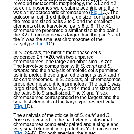
revealed metacentric morphology, the X
1
and X
2
sex chromosomes were submetacentric and the Y
was a tiny acrocentric chromosome (
Fig. 1
C). The
autosomal pair 1 exhibited large size, compared to
the medium-sized pairs 2 to 5 and the smallest
elements of the karyotype, pairs 6 to 8. The X
1
chromosome presented a similar size to the pair 1,
the X
2
chromosome was larger than the pair 2 and
the Y was the smallest chromosome of the
karyotype (
Fig. 1
C).
In
S. tropicus
, the mitotic metaphase cells
evidenced 2n♂=20, with two unpaired
chromosomes, one large and other small-sized.
The karyotype comparison with
S. cariri
and
S.
ornatus
and the analysis of meiotic cells permitted
us interpreted these unpaired elements as X and Y
sex chromosomes. In
S. tropicus
, all chromosomes
presented metacentric morphology. The pair 1 was
large-sized, the pairs 2, 3 and 4 medium-sized and
the pairs 5 to 9 small-sized. The X and Y sex
chromosomes corresponded to the largest and the
smallest elements of the karyotype, respectively
(
Fig. 1
D).
The analysis of meiotic cells of
S. cariri
and
S.
tropicus
revealed, in the pachytene, autosomal
chromosomes completely paired and a single and
very small element, interpreted as Y chromosome
(
Fig. 2
A-B). For both species, the X sex