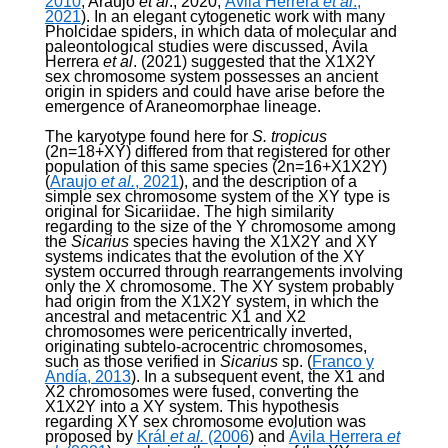
2010
; Araujo
et al
., 2020;
Ávila Herrera
et al
.,
2021
). In an elegant cytogenetic work with many
Pholcidae spiders, in which data of molecular and
paleontological studies were discussed, Ávila
Herrera
et al
. (2021) suggested that the X
1
X
2
Y
sex chromosome system possesses an ancient
origin in spiders and could have arise before the
emergence of Araneomorphae lineage.
The karyotype found here for
S. tropicus
(2n=18+XY) differed from that registered for other
population of this same species (2n=16+X
1
X
2
Y)
(
Araujo
et al.
, 2021
), and the description of a
simple sex chromosome system of the XY type is
original for Sicariidae. The high similarity
regarding to the size of the Y chromosome among
the
Sicarius
species having the X
1
X
2
Y and XY
systems indicates that the evolution of the XY
system occurred through rearrangements involving
only the X chromosome. The XY system probably
had origin from the X
1
X
2
Y system, in which the
ancestral and metacentric X
1
and X
2
chromosomes were pericentrically inverted,
originating subtelo-acrocentric chromosomes,
such as those verified in
Sicarius
sp. (
Franco y
Andía, 2013
). In a subsequent event, the X
1
and
X
2
chromosomes were fused, converting the
X
1
X
2
Y into a XY system. This hypothesis
regarding XY sex chromosome evolution was
proposed by
Král
et al.
(2006
) and
Ávila Herrera
et