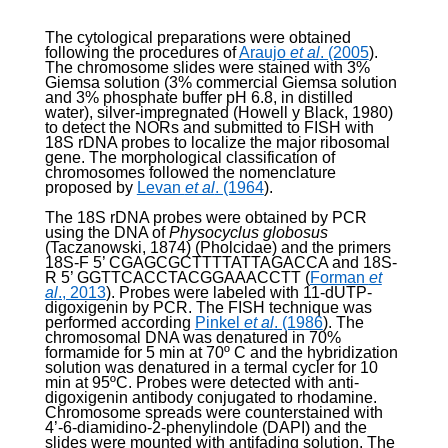
The cytological preparations were obtained
following the procedures of
Araujo
et al
. (2005
).
The chromosome slides were stained with 3%
Giemsa solution (3% commercial Giemsa solution
and 3% phosphate buffer pH 6.8, in distilled
water), silver-impregnated (Howell y Black, 1980)
to detect the NORs and submitted to FISH with
18S rDNA probes to localize the major ribosomal
gene. The morphological classification of
chromosomes followed the nomenclature
proposed by
Levan
et al
. (1964
).
The 18S rDNA probes were obtained by PCR
using the DNA of
Physocyclus globosus
(Taczanowski, 1874) (Pholcidae) and the primers
18S-F 5’ CGAGCGCTTTTATTAGACCA and 18S-
R 5’ GGTTCACCTACGGAAACCTT (
Forman
et
al
., 2013
). Probes were labeled with 11-dUTP-
digoxigenin by PCR. The FISH technique was
performed according
Pinkel
et al
. (1986
). The
chromosomal DNA was denatured in 70%
formamide for 5 min at 70º C and the hybridization
solution was denatured in a termal cycler for 10
min at 95ºC. Probes were detected with anti-
digoxigenin antibody conjugated to rhodamine.
Chromosome spreads were counterstained with
4’-6-diamidino-2-phenylindole (DAPI) and the
slides were mounted with antifading solution. The