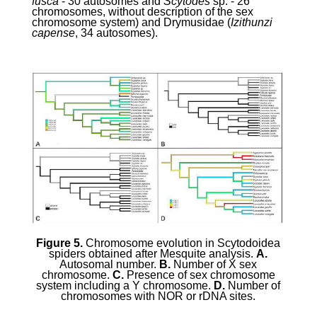
fusca
- 30 autosomes and
Scytodes
sp. - 26
chromosomes, without description of the sex
chromosome system) and Drymusidae (
Izithunzi
capense
, 34 autosomes).
Figure 5.
Chromosome evolution in Scytodoidea
spiders obtained after Mesquite analysis.
A.
Autosomal number.
B.
Number of X sex
chromosome.
C.
Presence of sex chromosome
system including a Y chromosome.
D.
Number of
chromosomes with NOR or rDNA sites.