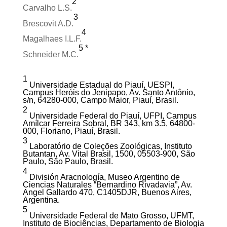
2
Carvalho L.S.
3
Brescovit A.D.
4
Magalhaes I.L.F.
5 *
Schneider M.C.
1
Universidade Estadual do Piauí, UESPI,
Campus Heróis do Jenipapo, Av. Santo Antônio,
s/n, 64280-000, Campo Maior, Piauí, Brasil.
2
Universidade Federal do Piauí, UFPI, Campus
Amílcar Ferreira Sobral, BR 343, km 3.5, 64800-
000, Floriano, Piauí, Brasil.
3
Laboratório de Coleções Zoológicas, Instituto
Butantan, Av. Vital Brasil, 1500, 05503-900, São
Paulo, São Paulo, Brasil.
4
División Aracnología, Museo Argentino de
Ciencias Naturales “Bernardino Rivadavia”, Av.
Angel Gallardo 470, C1405DJR, Buenos Aires,
Argentina.
5
Universidade Federal de Mato Grosso, UFMT,
Instituto de Biociências, Departamento de Biologia