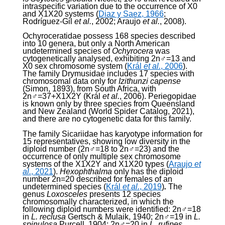
intraspecific variation due to the occurrence of X0
and X
1
X
2
0 systems (
Diaz y Saez, 1966
;
Rodríguez-Gil
et al.
, 2002; Araujo
et al.
, 2008).
Ochyroceratidae possess 168 species described
into 10 genera, but only a North American
undetermined species of
Ochyrocera
was
cytogenetically analysed, exhibiting 2n♂=13 and
X0 sex chromosome system (
Král
et al.
, 2006
).
The family Drymusidae includes 17 species with
chromosomal data only for
Izithunzi capense
(Simon, 1893), from South Africa, with
2n♂=37+X
1
X
2
Y (Král
et al.
, 2006). Periegopidae
is known only by three species from Queensland
and New Zealand (World Spider Catalog, 2021),
and there are no cytogenetic data for this family.
The family Sicariidae has karyotype information for
15 representatives, showing low diversity in the
diploid number (2n♂=18 to 2n♂=23) and the
occurrence of only multiple sex chromosome
systems of the X
1
X
2
Y and X
1
X
2
0 types (
Araujo
et
al.
, 2021
).
Hexophthalma
only has the diploid
number 2n=20 described for females of an
undetermined species (
Král
et al.
, 2019
)
.
The
genus
Loxosceles
presents 12 species
chromosomally characterized, in which the
following diploid numbers were identified: 2n♂=18
in
L. reclusa
Gertsch & Mulaik, 1940; 2n♂=19 in
L.
spinulosa
Purcell, 1904; 2n♂=20 in
L. rufipes