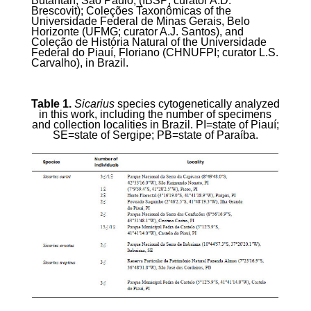
Butantan, São Paulo, (IBSP; curator A.D.
Brescovit); Coleções Taxonômicas of the
Universidade Federal de Minas Gerais, Belo
Horizonte (UFMG; curator A.J. Santos), and
Coleção de História Natural of the Universidade
Federal do Piauí, Floriano (CHNUFPI; curator L.S.
Carvalho), in Brazil.
Table 1.
Sicarius
species cytogenetically analyzed
in this work, including the number of specimens
and collection localities in Brazil. PI=state of Piauí;
SE=state of Sergipe; PB=state of Paraíba.