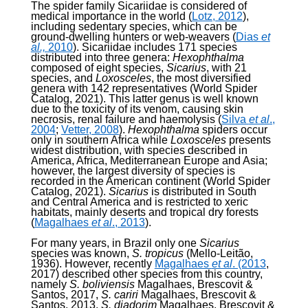
The spider family Sicariidae is considered of
medical importance in the world (
Lotz, 2012
),
including sedentary species, which can be
ground-dwelling hunters or web-weavers (
Dias
et
al.,
2010
). Sicariidae includes 171 species
distributed into three genera:
Hexophthalma
composed of eight species,
Sicarius
, with 21
species, and
Loxosceles
, the most diversified
genera with 142 representatives (World Spider
Catalog, 2021). This latter genus is well known
due to the toxicity of its venom, causing skin
necrosis, renal failure and haemolysis (
Silva
et al
.,
2004
;
Vetter, 2008
).
Hexophthalma
spiders occur
only in southern Africa while
Loxosceles
presents
widest distribution, with species described in
America, Africa, Mediterranean Europe and Asia;
however, the largest diversity of species is
recorded in the American continent (World Spider
Catalog, 2021).
Sicarius
is distributed in South
and Central America and is restricted to xeric
habitats, mainly deserts and tropical dry forests
(
Magalhaes
et al
., 2013
).
For many years, in Brazil only one
Sicarius
species was known,
S. tropicus
(Mello-Leitão,
1936). However, recently
Magalhaes
et al
. (2013
,
2017) described other species from this country,
namely
S. boliviensis
Magalhaes, Brescovit &
Santos, 2017,
S. cariri
Magalhaes, Brescovit &
Santos, 2013,
S. diadorim
Magalhaes, Brescovit &