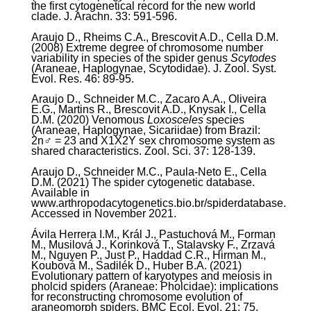
the first cytogenetical record for the new world
clade. J. Arachn. 33: 591-596.
Araujo D., Rheims C.A., Brescovit A.D., Cella D.M.
(2008) Extreme degree of chromosome number
variability in species of the spider genus
Scytodes
(Araneae, Haplogynae, Scytodidae). J. Zool. Syst.
Evol. Res. 46: 89-95.
Araujo D., Schneider M.C., Zacaro A.A., Oliveira
E.G., Martins R., Brescovit A.D., Knysak I., Cella
D.M. (2020) Venomous
Loxosceles
species
(Araneae, Haplogynae, Sicariidae) from Brazil:
2n♂ = 23 and X
1
X
2
Y sex chromosome system as
shared characteristics. Zool. Sci. 37: 128-139.
Araujo D., Schneider M.C., Paula-Neto E., Cella
D.M. (2021) The spider cytogenetic database.
Available in
www.arthropodacytogenetics.bio.br/spiderdatabase.
Accessed in November 2021.
Ávila Herrera I.M., Král J., Pastuchová M., Forman
M., Musilová J., Korinková T., Stalavsky F., Zrzavá
M., Nguyen P., Just P., Haddad C.R., Hirman M.,
Koubová M., Sadilék D., Huber B.A. (2021)
Evolutionary pattern of karyotypes and meiosis in
pholcid spiders (Araneae: Pholcidae): implications
for reconstructing chromosome evolution of
araneomorph spiders. BMC Ecol. Evol. 21: 75.