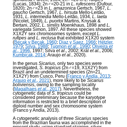
(Lucas, 1834); 2n♂=20-21 in
L. rufescens
(Dufour,
1820); 2n♂=23 in
L. amazonica
Gertsch, 1967
, L.
gaucho
Gertsch, 1967
, L. hirsuta
Mello-Leitão,
1931,
L. intermedia
Mello-Leitão, 1934
, L. laeta
(Nicolet, 1849),
L. puortoi
Martins, Knysak &
Bertani, 2002,
L. similis
Moenkhaus, 1898 and
L.
variegata
Simon, 1897. All these species showed
X
1
X
2
Y sex chromosomes system, except
L.
rufipes
and
L. reclusa
that exhibited X
1
X
2
0 system
(
Beçak y Beçak, 1960
;
Diaz y Saez, 1966
;
Hetzler,
1979
;
Silva, 1988
;
Tugmon
et al
., 1990
;
Oliveira
et
al
., 1996
, 1997; Silva
et al
., 2002; Král
et al.
, 2006;
Kumbiçak, 2014
; Araujo
et al.
, 2020).
In the genus
Sicarius
, only two species were
investigated,
S. tropicus
(2n♂=19, X
1
X
2
Y) from
Brazil and an undetermined species (2n=21,
X
1
X
2
Y) from Cusco, Peru (
Franco y Andía, 2013
;
Araujo
et al.
, 2021
), more likely to be
Sicarius
boliviensis
, owing to the sampling locality
(
Magalhaes
et al
., 2017
). Nevertheless, the
cytogenetic data of
S. tropicus
could be
considered preliminary because the karyotype
information is restricted to a brief description of
diploid number and sex chromosome system
(Franco y Andía, 2013).
A cytogenetic analysis of three
Sicarius
species
from the Brazilian fauna was accomplished in the
present study, using standard staining, silver