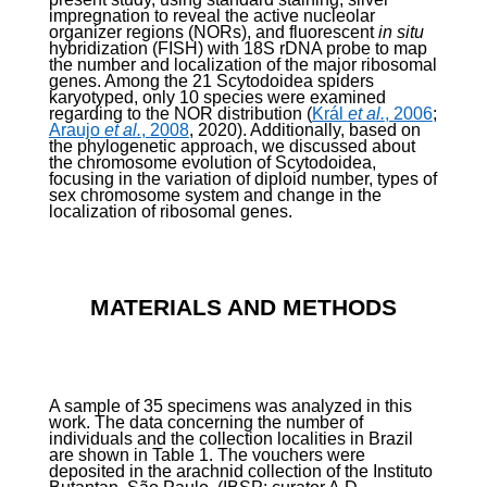
impregnation to reveal the active nucleolar
organizer regions (NORs), and fluorescent
in situ
hybridization (FISH) with 18S rDNA probe to map
the number and localization of the major ribosomal
genes. Among the 21 Scytodoidea spiders
karyotyped, only 10 species were examined
regarding to the NOR distribution (
Král
et al.
, 2006
;
Araujo
et al.
, 2008
, 2020). Additionally, based on
the phylogenetic approach, we discussed about
the chromosome evolution of Scytodoidea,
focusing in the variation of diploid number, types of
sex chromosome system and change in the
localization of ribosomal genes.
MATERIALS AND METHODS
A sample of 35 specimens was analyzed in this
work. The data concerning the number of
individuals and the collection localities in Brazil
are shown in Table 1. The vouchers were
deposited in the arachnid collection of the Instituto