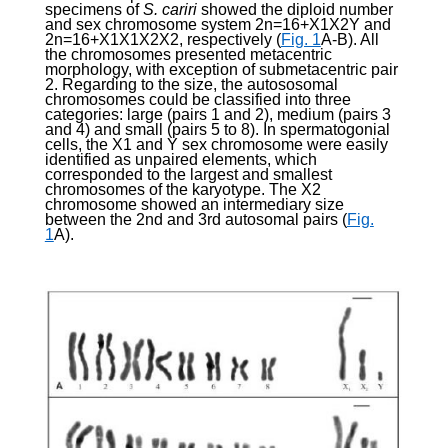
specimens of
S. cariri
showed the diploid number
and sex chromosome system 2n=16+X
1
X
2
Y and
2n=16+X
1
X
1
X
2
X
2
, respectively (
Fig. 1
A-B). All
the chromosomes presented metacentric
morphology, with exception of submetacentric pair
2. Regarding to the size, the autososomal
chromosomes could be classified into three
categories: large (pairs 1 and 2), medium (pairs 3
and 4) and small (pairs 5 to 8). In spermatogonial
cells, the X
1
and Y sex chromosome were easily
identified as unpaired elements, which
corresponded to the largest and smallest
chromosomes of the karyotype. The X
2
chromosome showed an intermediary size
between the 2nd and 3rd autosomal pairs (
Fig.
1
A).