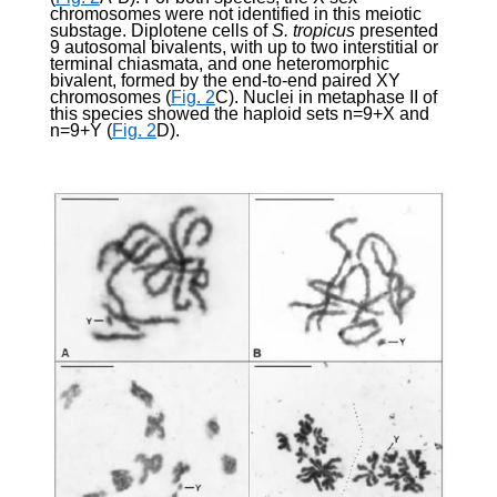
chromosomes were not identified in this meiotic
substage. Diplotene cells of
S. tropicus
presented
9 autosomal bivalents, with up to two interstitial or
terminal chiasmata, and one heteromorphic
bivalent, formed by the end-to-end paired XY
chromosomes (
Fig. 2
C). Nuclei in metaphase II of
this species showed the haploid sets n=9+X and
n=9+Y (
Fig. 2
D).