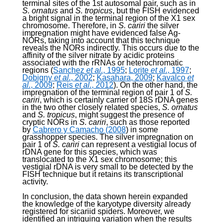
terminal sites of the 1st autosomal pair, such as in
S. ornatus
and
S. tropicus
, but the FISH evidenced
a bright signal in the terminal region of the X
1
sex
chromosome. Therefore, in
S. cariri
the silver
impregnation might have evidenced false Ag-
NORs, taking into account that this technique
reveals the NORs indirectly. This occurs due to the
affinity of the silver nitrate by acidic proteins
associated with the rRNAs or heterochromatic
regions (
Sanchez
et al.
, 1995
;
Lorite
et al.
, 1997
;
Dobigny
et al.
, 2002
;
Kasahara, 2009
;
Kavalco
et
al.
, 2009
;
Reis
et al.
, 2012
). On the other hand, the
impregnation of the terminal region of pair 1 of
S.
cariri
, which is certainly carrier of 18S rDNA genes
in the two other closely related species,
S. ornatus
and
S. tropicus
, might suggest the presence of
cryptic NORs in
S. cariri
, such as those reported
by
Cabrero y Camacho (2008
) in some
grasshopper species. The silver impregnation on
pair 1 of
S. cariri
can represent a vestigial locus of
rDNA gene for this species, which was
translocated to the X
1
sex chromosome; this
vestigial rDNA is very small to be detected by the
FISH technique but it retains its transcriptional
activity.
In conclusion, the data shown herein expanded
the knowledge of the karyotype diversity already
registered for sicariid spiders. Moreover, we
identified an intriguing variation when the results