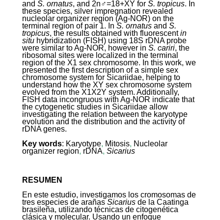
and
S. ornatus
, and 2n♂=18+XY for
S. tropicus
. In
these species, silver impregnation revealed
nucleolar organizer region (Ag-NOR) on the
terminal region of pair 1. In
S. ornatus
and
S.
tropicus
, the results obtained with fluorescent
in
situ
hybridization (FISH) using 18S rDNA probe
were similar to Ag-NOR, however in
S. cariri
, the
ribosomal sites were localized in the terminal
region of the X
1
sex chromosome. In this work, we
presented the first description of a simple sex
chromosome system for Sicariidae, helping to
understand how the XY sex chromosome system
evolved from the X
1
X
2
Y system. Additionally,
FISH data incongruous with Ag-NOR indicate that
the cytogenetic studies in Sicariidae allow
investigating the relation between the karyotype
evolution and the distribution and the activity of
rDNA genes.
Key words
:
Karyotype
,
Mitosis
,
Nucleolar
organizer region
,
rDNA
,
Sicarius
RESUMEN
En este estudio, investigamos los cromosomas de
tres especies de arañas
Sicarius
de la Caatinga
brasileña, utilizando técnicas de citogenética
clásica y molecular. Usando un enfoque