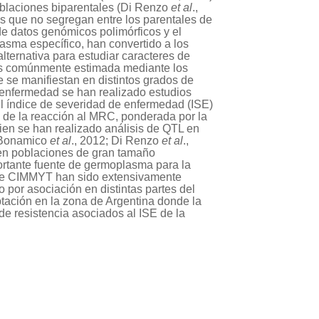
poblaciones biparentales (Di Renzo
et al
.,
s que no segregan entre los parentales de
 de datos genómicos polimórficos y el
lasma específico, han convertido a los
alternativa para estudiar caracteres de
 es comúnmente estimada mediante los
 se manifiestan en distintos grados de
a enfermedad se han realizado estudios
el índice de severidad de enfermedad (ISE)
d de la reacción al MRC, ponderada por la
bien se han realizado análisis de QTL en
 (Bonamico
et al
., 2012; Di Renzo
et al
.,
o en poblaciones de gran tamaño
rtante fuente de germoplasma para la
z de CIMMYT han sido extensivamente
 por asociación en distintas partes del
ación en la zona de Argentina donde la
s de resistencia asociados al ISE de la