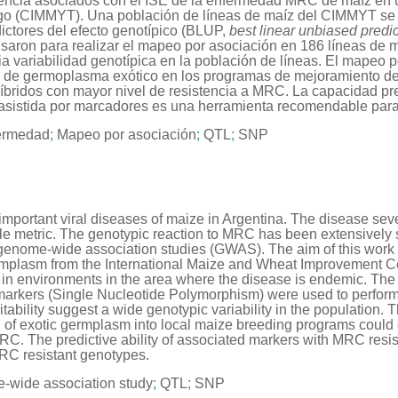
sistencia asociados con el ISE de la enfermedad MRC de maíz en
rigo (CIMMYT). Una población de líneas de maíz del CIMMYT se
ctores del efecto genotípico (BLUP,
best linear unbiased predic
usaron para realizar el mapeo por asociación en 186 líneas de 
 variabilidad genotípica en la población de líneas. El mapeo po
 de germoplasma exótico en los programas de mejoramiento de m
íbridos con mayor nivel de resistencia a MRC. La capacidad pr
 asistida por marcadores es una herramienta recomendable para
fermedad
;
Mapeo por asociación
;
QTL
;
SNP
mportant viral diseases of maize in Argentina. The disease seve
gle metric. The genotypic reaction to MRC has been extensively 
genome-wide association studies (GWAS). The aim of this work is
rmplasm from the International Maize and Wheat Improvement Ce
 environments in the area where the disease is endemic. The pr
markers (Single Nucleotide Polymorphism) were used to perfor
bility suggest a wide genotypic variability in the population. 
of exotic germplasm into local maize breeding programs could co
 MRC. The predictive ability of associated markers with MRC resi
 MRC resistant genotypes.
-wide association study
;
QTL
;
SNP