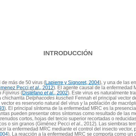
INTRODUCCIÓN
l de más de 50 virus (
Lapierre y Signoret, 2004
), y una de las 
imenez Pecci
et al
., 2012
). El agente causal de la enfermedad
ro
Fijivirus
(
Distéfano
et al
., 2002
). Este virus es naturalmente tra
 chicharrita
Delphacodes kuscheli
Fennah el principal vector d
 vector es reservorio natural del virus y la población de macrópt
993
). El principal síntoma de la enfermedad MRC es la presenci
lantas pueden presentar otros síntomas como resultado de las m
enudos cortos, hojas del tercio superior recortadas o reducidas 
ocos o sin granos (Giménez Pecci
et al
., 2012). Las siembras te
ir la enfermedad MRC mediante el control del insecto vector, p
2004
). La reacción a la enfermedad MRC se comporta como un c