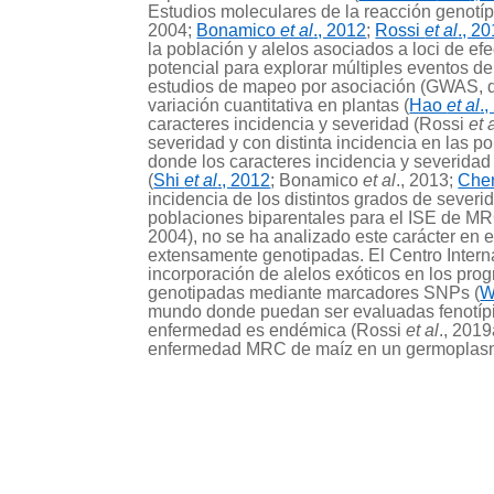
Estudios moleculares de la reacción genotíp
2004;
Bonamico
et al
., 2012
;
Rossi
et al
., 2
la población y alelos asociados a loci de ef
potencial para explorar múltiples eventos d
estudios de mapeo por asociación (GWAS, d
variación cuantitativa en plantas (
Hao
et al
.
caracteres incidencia y severidad (Rossi
et 
severidad y con distinta incidencia en las 
donde los caracteres incidencia y severidad
(
Shi
et al
., 2012
; Bonamico
et al
., 2013;
Che
incidencia de los distintos grados de sever
poblaciones biparentales para el ISE de M
2004), no se ha analizado este carácter en 
extensamente genotipadas. El Centro Intern
incorporación de alelos exóticos en los p
genotipadas mediante marcadores SNPs (
mundo donde puedan ser evaluadas fenotípi
enfermedad es endémica (Rossi
et al
., 2019
enfermedad MRC de maíz en un germoplas