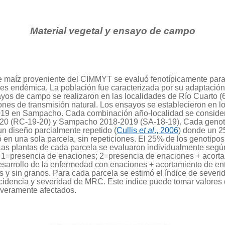
Material vegetal y ensayo de campo
 maíz proveniente del CIMMYT se evaluó fenotípicamente para 
es endémica. La población fue caracterizada por su adaptación 
ayos de campo se realizaron en las localidades de Río Cuarto (
iones de transmisión natural. Los ensayos se establecieron en 
 2019 en Sampacho. Cada combinación año-localidad se consider
020 (RC-19-20) y Sampacho 2018-2019 (SA-18-19). Cada genoti
un diseño parcialmente repetido (
Cullis
et al
., 2006
) donde un 25
 en una sola parcela, sin repeticiones. El 25% de los genotipos
 Las plantas de cada parcela se evaluaron individualmente segú
s; 1=presencia de enaciones; 2=presencia de enaciones + acorta
desarrollo de la enfermedad con enaciones + acortamiento de ent
es y sin granos. Para cada parcela se estimó el índice de seve
 incidencia y severidad de MRC. Este índice puede tomar valore
everamente afectados.