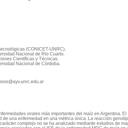
biotecnológicas (CONICET-UNRC).
versidad Nacional de R
í
o Cuarto.
ones Científicas y Técnicas.
versidad Nacional de Córdoba.
rossi@ayv.unrc.edu.ar
nfermedades virales más importantes del maíz en Argentina. El
dad de una enfermedad en una métrica única. La reacción genot
carácter complejo no se ha analizado mediante estudios de map