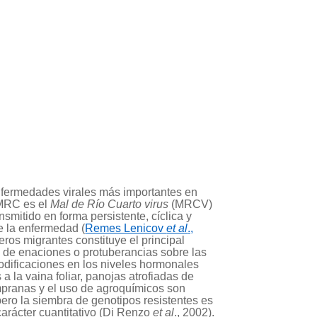
enfermedades virales más importantes en
 MRC es el
Mal de Río Cuarto virus
(MRCV)
nsmitido en forma persistente, cíclica y
e la enfermedad (
Remes Lenicov
et al
.,
eros migrantes constituye el principal
a de enaciones o protuberancias sobre las
odificaciones en los niveles hormonales
a la vaina foliar, panojas atrofiadas de
mpranas y el uso de agroquímicos son
ero la siembra de genotipos resistentes es
arácter cuantitativo (Di Renzo
et al
., 2002).