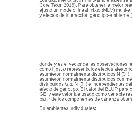
Los datos fenotípicos multi-ambientales se 
Core Team 2016). Para obtener la mejor pre
ajustó un modelo lineal mixto (MLM) multi-am
y efectos de interacción genotipo-ambiente (
donde
y
es el vector de las observaciones f
como fijos,
u
representa los efectos aleatori
asumieron normalmente distribuidos N (0, ), 
asumieron normalmente distribuidos con med
distribuidos
i.i.d.
N (0, ) e independientes de
efecto de genotipo. El valor del BLUP para c
GE, y este valor fue usado como variable res
partir de los componentes de varianza obt
En ambientes individuales: