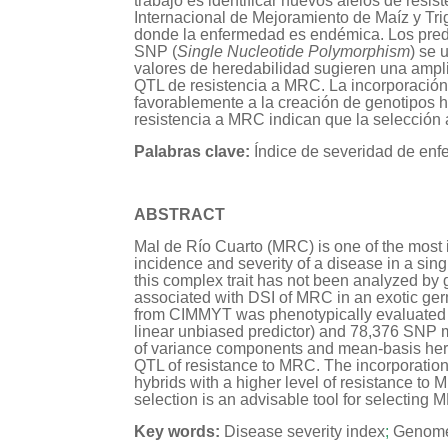
trabajo es identificar nuevos alelos de re
Internacional de Mejoramiento de Maíz y T
donde la enfermedad es endémica. Los predi
SNP (
Single Nucleotide Polymorphism
) se 
valores de heredabilidad sugieren una amplia
QTL de resistencia a MRC. La incorporación
favorablemente a la creación de genotipos h
resistencia a MRC indican que la selección
Palabras clave:
Índice de severidad de en
ABSTRACT
Mal de Río Cuarto (MRC) is one of the most i
incidence and severity of a disease in a sin
this complex trait has not been analyzed by 
associated with DSI of MRC in an exotic ge
from CIMMYT was phenotypically evaluated in
linear unbiased predictor) and 78,376 SNP 
of variance components and mean-basis herita
QTL of resistance to MRC. The incorporation 
hybrids with a higher level of resistance to
selection is an advisable tool for selecting
Key words:
Disease severity index
;
Genome