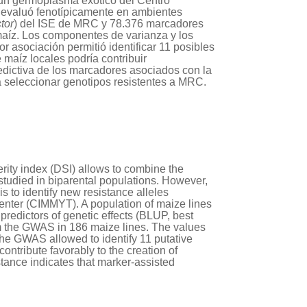
 un germoplasma exótico del Centro
 evaluó fenotípicamente en ambientes
tor
) del ISE de MRC y 78.376 marcadores
maíz. Los componentes de varianza y los
r asociación permitió identificar 11 posibles
aíz locales podría contribuir
edictiva de los marcadores asociados con la
 seleccionar genotipos resistentes a MRC.
rity index (DSI) allows to combine the
studied in biparental populations. However,
 to identify new resistance alleles
nter (CIMMYT). A population of maize lines
edictors of genetic effects (BLUP, best
m the GWAS in 186 maize lines. The values
The GWAS allowed to identify 11 putative
ntribute favorably to the creation of
stance indicates that marker-assisted