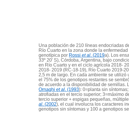
Una población de 210 líneas endocriadas de
Río Cuarto en la zona donde la enfermedad 
genotípica por
Rossi
et al
. (2019
a). Los ens
33º 20′ S), Córdoba, Argentina, bajo condic
en Río Cuarto y en el ciclo agrícola 2018-
2018- 2019 (RC-18-19), Río Cuarto 2019-2
2,5 m de largo. En cada ambiente se utilizó 
el 75% de los genotipos restantes se sembró
de acuerdo a la disponibilidad de semillas.
Ornaghi
et al
. (1993
): 0=planta sin síntoma
atrofiadas en el tercio superior; 3=máximo 
tercio superior + espigas pequeñas, múltipl
al
. (2002
), el cual involucra los caracteres
genotipos sin síntomas y 100 a genotipos s