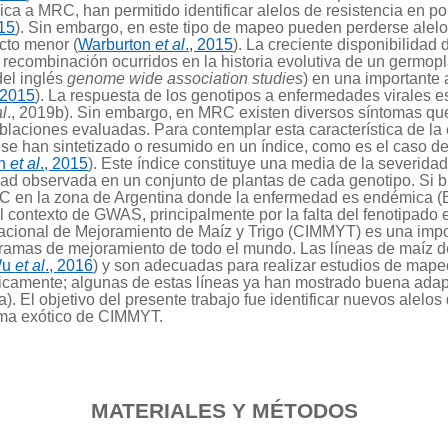
ica a MRC, han permitido identificar alelos de resistencia en 
015
). Sin embargo, en este tipo de mapeo pueden perderse alelo
ecto menor (
Warburton
et al
., 2015
). La creciente disponibilidad
e recombinación ocurridos en la historia evolutiva de un germop
el inglés
genome wide association studies
) en una importante 
, 2015
). La respuesta de los genotipos a enfermedades virales
al
., 2019b). Sin embargo, en MRC existen diversos síntomas que
poblaciones evaluadas. Para contemplar esta característica de l
 se han sintetizado o resumido en un índice, como es el caso d
n
et al
., 2015
). Este índice constituye una media de la severida
idad observada en un conjunto de plantas de cada genotipo. Si 
RC en la zona de Argentina donde la enfermedad es endémica
el contexto de GWAS, principalmente por la falta del fenotipad
acional de Mejoramiento de Maíz y Trigo (CIMMYT) es una impo
rogramas de mejoramiento de todo el mundo. Las líneas de maí
Wu
et al
., 2016
) y son adecuadas para realizar estudios de mapeo
camente; algunas de estas líneas ya han mostrado buena adapt
a). El objetivo del presente trabajo fue identificar nuevos alelo
ma exótico de CIMMYT.
MATERIALES Y MÉTODOS