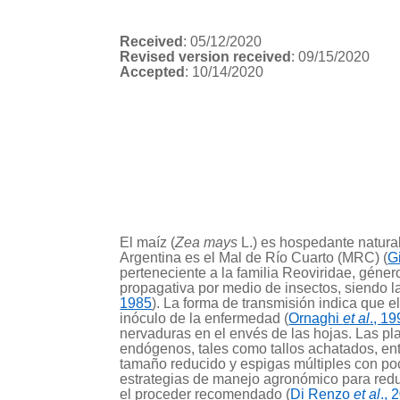
Received
: 05/12/2020
Revised version received
: 09/15/2020
Accepted
: 10/14/2020
El maíz (
Zea mays
L.) es hospedante natura
Argentina es el Mal de Río Cuarto (MRC) (
G
perteneciente a la familia Reoviridae, géne
propagativa por medio de insectos, siendo la
1985
). La forma de transmisión indica que el
inóculo de la enfermedad (
Ornaghi
et al
., 1
nervaduras en el envés de las hojas. Las p
endógenos, tales como tallos achatados, entr
tamaño reducido y espigas múltiples con p
estrategias de manejo agronómico para reduc
el proceder recomendado (
Di Renzo
et al
., 