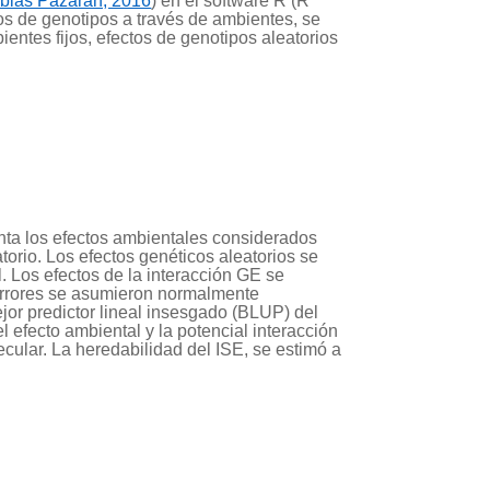
bias Pazaran, 2016
) en el software R (R
tos de genotipos a través de ambientes, se
entes fijos, efectos de genotipos aleatorios
nta los efectos ambientales considerados
atorio. Los efectos genéticos aleatorios se
l. Los efectos de la interacción GE se
 errores se asumieron normalmente
ejor predictor lineal insesgado (BLUP) del
 efecto ambiental y la potencial interacción
cular. La heredabilidad del ISE, se estimó a