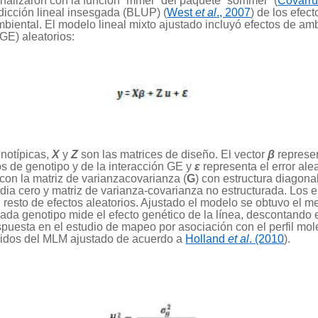
analizaron con la función “mmer” del paquete “sommer” (
Covarru
dicción lineal insesgada (BLUP) (
West
et al
., 2007
) de los efec
biental. El modelo lineal mixto ajustado incluyó efectos de ambi
GE) aleatorios:
enotípicas,
X
y
Z
son las matrices de diseño. El vector
β
represe
os de genotipo y de la interacción GE y
ε
representa el error ale
con la matriz de varianzacovarianza (
G
) con estructura diagona
ia cero y matriz de varianza-covarianza no estructurada. Los
l resto de efectos aleatorios. Ajustado el modelo se obtuvo el m
ada genotipo mide el efecto genético de la línea, descontando el
puesta en el estudio de mapeo por asociación con el perfil mole
enidos del MLM ajustado de acuerdo a
Holland
et al
. (2010
).