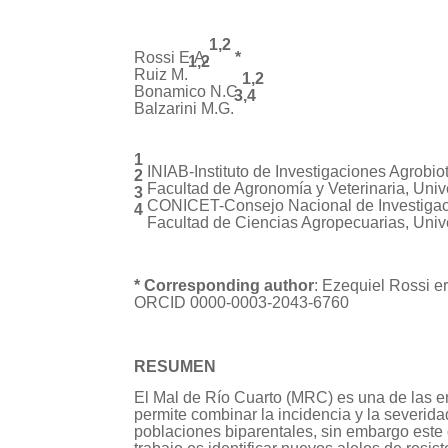
1,2
Rossi E.A.
*
1,2
Ruiz M.
1,2
Bonamico N.C.
3,4
Balzarini M.G.
1
INIAB-Instituto de Investigaciones Agro
2
Facultad de Agronomía y Veterinaria, Uni
3
CONICET-Consejo Nacional de Investigaci
4
Facultad de Ciencias Agropecuarias, Uni
* Corresponding author
: Ezequiel Rossi e
ORCID 0000-0003-2043-6760
RESUMEN
El Mal de Río Cuarto (MRC) es una de las e
permite combinar la incidencia y la severi
poblaciones biparentales, sin embargo este 