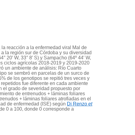
la reacción a la enfermedad viral Mal de
a la región sur de Córdoba y su diversidad
64° 20′ W, 33° 8′ S) y Sampacho (64º 44′ W,
los ciclos agrícolas 2018-2019 y 2019-2020
ó un ambiente de análisis: Río Cuarto
po se sembró en parcelas de un surco de
% de los genotipos se repitió tres veces y
 repetidos fue diferente en cada ambiente
n el grado de severidad propuesto por
miento de entrenudos + láminas foliares
renudos + láminas foliares atrofiadas en el
ridad de enfermedad (ISE) según
Di Renzo
et
s de 0 a 100, donde 0 corresponde a