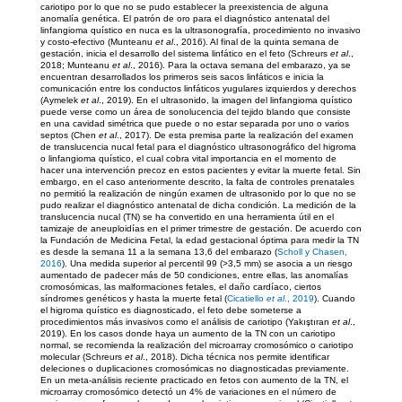
cariotipo por lo que no se pudo establecer la preexistencia de alguna
anomalía genética. El patrón de oro para el diagnóstico antenatal del
linfangioma quístico en nuca es la ultrasonografía, procedimiento no invasivo
y costo-efectivo (Munteanu
et al
., 2016). Al final de la quinta semana de
gestación, inicia el desarrollo del sistema linfático en el feto (Schreurs
et al
.,
2018; Munteanu
et al
., 2016). Para la octava semana del embarazo, ya se
encuentran desarrollados los primeros seis sacos linfáticos e inicia la
comunicación entre los conductos linfáticos yugulares izquierdos y derechos
(Aymelek
et al
., 2019). En el ultrasonido, la imagen del linfangioma quístico
puede verse como un área de sonolucencia del tejido blando que consiste
en una cavidad simétrica que puede o no estar separada por uno o varios
septos (Chen
et al
., 2017). De esta premisa parte la realización del examen
de translucencia nucal fetal para el diagnóstico ultrasonográfico del higroma
o linfangioma quístico, el cual cobra vital importancia en el momento de
hacer una intervención precoz en estos pacientes y evitar la muerte fetal. Sin
embargo, en el caso anteriormente descrito, la falta de controles prenatales
no permitió la realización de ningún examen de ultrasonido por lo que no se
pudo realizar el diagnóstico antenatal de dicha condición. La medición de la
translucencia nucal (TN) se ha convertido en una herramienta útil en el
tamizaje de aneuploidías en el primer trimestre de gestación. De acuerdo con
la Fundación de Medicina Fetal, la edad gestacional óptima para medir la TN
es desde la semana 11 a la semana 13,6 del embarazo (
Scholl y Chasen,
2016
). Una medida superior al percentil 99 (>3,5 mm) se asocia a un riesgo
aumentado de padecer más de 50 condiciones, entre ellas, las anomalías
cromosómicas, las malformaciones fetales, el daño cardíaco, ciertos
síndromes genéticos y hasta la muerte fetal (
Cicatiello
et al
., 2019
). Cuando
el higroma quístico es diagnosticado, el feto debe someterse a
procedimientos más invasivos como el análisis de cariotipo (Yakıştıran
et al
.,
2019). En los casos donde haya un aumento de la TN con un cariotipo
normal, se recomienda la realización del microarray cromosómico o cariotipo
molecular (Schreurs
et al
., 2018). Dicha técnica nos permite identificar
deleciones o duplicaciones cromosómicas no diagnosticadas previamente.
En un meta-análisis reciente practicado en fetos con aumento de la TN, el
microarray cromosómico detectó un 4% de variaciones en el número de