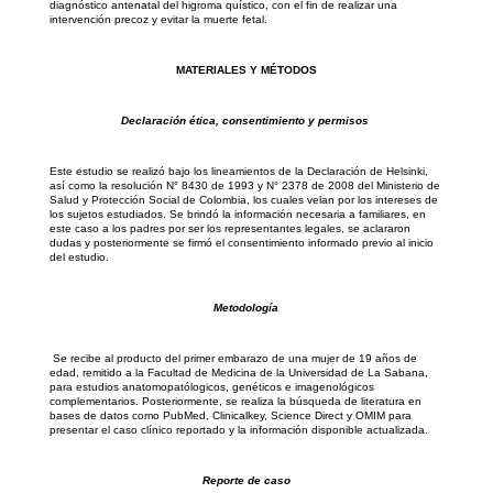
diagnóstico antenatal del higroma quístico, con el fin de realizar una
intervención precoz y evitar la muerte fetal.
MATERIALES Y MÉTODOS
Declaración ética, consentimiento y permisos
Este estudio se realizó bajo los lineamientos de la Declaración de Helsinki,
así como la resolución N° 8430 de 1993 y N° 2378 de 2008 del Ministerio de
Salud y Protección Social de Colombia, los cuales velan por los intereses de
los sujetos estudiados. Se brindó la información necesaria a familiares, en
este caso a los padres por ser los representantes legales, se aclararon
dudas y posteriormente se firmó el consentimiento informado previo al inicio
del estudio.
Metodología
Se recibe al producto del primer embarazo de una mujer de 19 años de
edad, remitido a la Facultad de Medicina de la Universidad de La Sabana,
para estudios anatomopatólogicos, genéticos e imagenológicos
complementarios. Posteriormente, se realiza la búsqueda de literatura en
bases de datos como PubMed, Clinicalkey, Science Direct y OMIM para
presentar el caso clínico reportado y la información disponible actualizada.
Reporte de caso