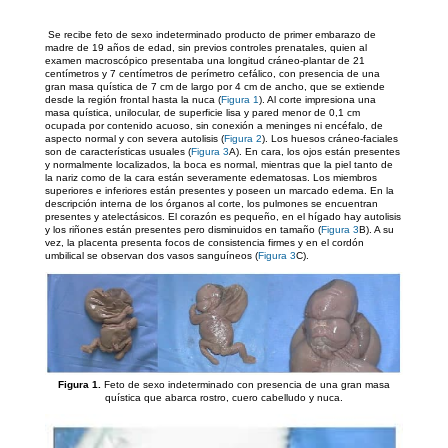
Se recibe feto de sexo indeterminado producto de primer embarazo de
madre de 19 años de edad, sin previos controles prenatales, quien al
examen macroscópico presentaba una longitud cráneo-plantar de 21
centímetros y 7 centímetros de perímetro cefálico, con presencia de una
gran masa quística de 7 cm de largo por 4 cm de ancho, que se extiende
desde la región frontal hasta la nuca (
Figura 1
). Al corte impresiona una
masa quística, unilocular, de superficie lisa y pared menor de 0,1 cm
ocupada por contenido acuoso, sin conexión a meninges ni encéfalo, de
aspecto normal y con severa autolisis (
Figura 2
). Los huesos cráneo-faciales
son de características usuales (
Figura 3
A). En cara, los ojos están presentes
y normalmente localizados, la boca es normal, mientras que la piel tanto de
la nariz como de la cara están severamente edematosas. Los miembros
superiores e inferiores están presentes y poseen un marcado edema. En la
descripción interna de los órganos al corte, los pulmones se encuentran
presentes y atelectásicos. El corazón es pequeño, en el hígado hay autolisis
y los riñones están presentes pero disminuidos en tamaño (
Figura 3
B). A su
vez, la placenta presenta focos de consistencia firmes y en el cordón
umbilical se observan dos vasos sanguíneos (
Figura 3
C).
Figura 1.
Feto de sexo indeterminado con presencia de una gran masa
quística que abarca rostro, cuero cabelludo y nuca.