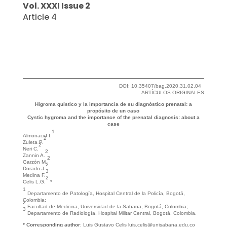
Vol. XXXI Issue 2
Article 4
DOI: 10.35407/bag.2020.31.02.04
ARTÍCULOS ORIGINALES
Higroma quístico y la importancia de su diagnóstico prenatal: a
propósito de un caso
Cystic hygroma and the importance of the prenatal diagnosis: about a
case
1
Almonacid I.
2
Zuleta P.
2
Neri C.
2
Zannin A.
2
Garzón M.
2
Dorado J.
3
Medina F.
2
Celis L.G.
*
1
Departamento de Patología, Hospital Central de la Policía, Bogotá,
Colombia;
2
Facultad de Medicina, Universidad de la Sabana, Bogotá, Colombia;
3
Departamento de Radiología, Hospital Militar Central, Bogotá, Colombia.
* Corresponding author
: Luis Gustavo Celis luis.celis@unisabana.edu.co