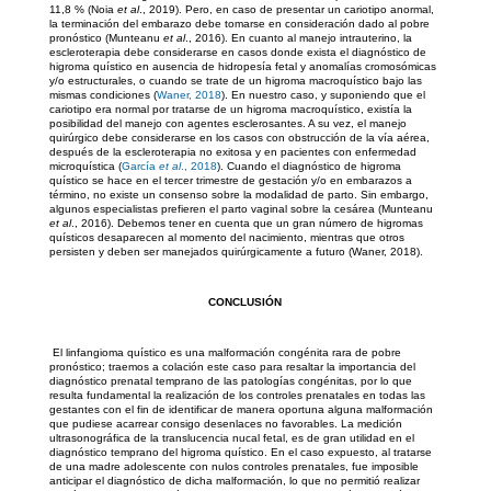
11,8 % (Noia
et al
., 2019). Pero, en caso de presentar un cariotipo anormal,
la terminación del embarazo debe tomarse en consideración dado al pobre
pronóstico (Munteanu
et al
., 2016). En cuanto al manejo intrauterino, la
escleroterapia debe considerarse en casos donde exista el diagnóstico de
higroma quístico en ausencia de hidropesía fetal y anomalías cromosómicas
y/o estructurales, o cuando se trate de un higroma macroquístico bajo las
mismas condiciones (
Waner, 2018
). En nuestro caso, y suponiendo que el
cariotipo era normal por tratarse de un higroma macroquístico, existía la
posibilidad del manejo con agentes esclerosantes. A su vez, el manejo
quirúrgico debe considerarse en los casos con obstrucción de la vía aérea,
después de la escleroterapia no exitosa y en pacientes con enfermedad
microquística (
García
et al
., 2018
). Cuando el diagnóstico de higroma
quístico se hace en el tercer trimestre de gestación y/o en embarazos a
término, no existe un consenso sobre la modalidad de parto. Sin embargo,
algunos especialistas prefieren el parto vaginal sobre la cesárea (Munteanu
et al
., 2016). Debemos tener en cuenta que un gran número de higromas
quísticos desaparecen al momento del nacimiento, mientras que otros
persisten y deben ser manejados quirúrgicamente a futuro (Waner, 2018).
CONCLUSIÓN
El linfangioma quístico es una malformación congénita rara de pobre
pronóstico; traemos a colación este caso para resaltar la importancia del
diagnóstico prenatal temprano de las patologías congénitas, por lo que
resulta fundamental la realización de los controles prenatales en todas las
gestantes con el fin de identificar de manera oportuna alguna malformación
que pudiese acarrear consigo desenlaces no favorables. La medición
ultrasonográfica de la translucencia nucal fetal, es de gran utilidad en el
diagnóstico temprano del higroma quístico. En el caso expuesto, al tratarse
de una madre adolescente con nulos controles prenatales, fue imposible
anticipar el diagnóstico de dicha malformación, lo que no permitió realizar