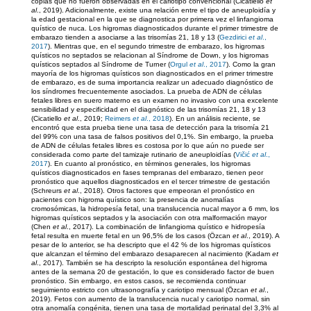
copias que no fueron observadas en el cariotipo convencional (Cicatiello
et
al
., 2019). Adicionalmente, existe una relación entre el tipo de aneuploidía y
la edad gestacional en la que se diagnostica por primera vez el linfangioma
quístico de nuca. Los higromas diagnosticados durante el primer trimestre de
embarazo tienden a asociarse a las trisomías 21, 18 y 13 (
Gezdirici
et al
.,
2017
). Mientras que, en el segundo trimestre de embarazo, los higromas
quísticos no septados se relacionan al Síndrome de Down, y los higromas
quísticos septados al Síndrome de Turner (
Orgul
et al
., 2017
). Como la gran
mayoría de los higromas quísticos son diagnosticados en el primer trimestre
de embarazo, es de suma importancia realizar un adecuado diagnóstico de
los síndromes frecuentemente asociados. La prueba de ADN de células
fetales libres en suero materno es un examen no invasivo con una excelente
sensibilidad y especificidad en el diagnóstico de las trisomías 21, 18 y 13
(Cicatiello
et al
., 2019;
Reimers
et al
., 2018
). En un análisis reciente, se
encontró que esta prueba tiene una tasa de detección para la trisomía 21
del 99% con una tasa de falsos positivos del 0,1%. Sin embargo, la prueba
de ADN de células fetales libres es costosa por lo que aún no puede ser
considerada como parte del tamizaje rutinario de aneuploidías (
Vičić
et al
.,
2017
). En cuanto al pronóstico, en términos generales, los higromas
quísticos diagnosticados en fases tempranas del embarazo, tienen peor
pronóstico que aquellos diagnosticados en el tercer trimestre de gestación
(Schreurs
et al
., 2018). Otros factores que empeoran el pronóstico en
pacientes con higroma quístico son: la presencia de anomalías
cromosómicas, la hidropesía fetal, una translucencia nucal mayor a 6 mm, los
higromas quísticos septados y la asociación con otra malformación mayor
(Chen
et al
., 2017). La combinación de linfangioma quístico e hidropesía
fetal resulta en muerte fetal en un 96,5% de los casos (Özcan
et al
., 2019). A
pesar de lo anterior, se ha descripto que el 42 % de los higromas quísticos
que alcanzan el término del embarazo desaparecen al nacimiento (Kadam
et
al
., 2017). También se ha descripto la resolución espontánea del higroma
antes de la semana 20 de gestación, lo que es considerado factor de buen
pronóstico. Sin embargo, en estos casos, se recomienda continuar
seguimiento estricto con ultrasonografía y cariotipo mensual (Özcan
et al
.,
2019). Fetos con aumento de la translucencia nucal y cariotipo normal, sin
otra anomalía congénita, tienen una tasa de mortalidad perinatal del 3,3% al