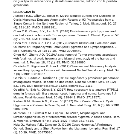
ningún tipo de intervención y, desafortunadamente, culminó con la pérdida
gestacional.
BIBLIOGRAFÍA
Aymelek H.S., Oğur G., Tosun M. (2019) Genetic Burden and Outcome of
Cystic Hygromas Detected Antenatally: Results of 93 Pregnancies from a
Single Center in the Northern Region of Turkey. J. Med. Ultrasound. 10; 27
(4): 181-186. PMID: 31867191.
Chen C.P., Chang S.Y., Lau H.S. (2018) First-trimester cystic hygroma and
omphalocele in a fetus with Turner syndrome. Taiwan J. Obstet. Gynecol. 57
(5): 763-764. PMID: 30342669.
Chen Y.N., Chen C.P., Lin C.J. (2017) Prenatal Ultrasound Evaluation and
Outcome of Pregnancy with Fetal Cystic Hygromas and Lymphangiomas. J.
Med. Ultrasound. 25 (1): 12-15. PMID: 30065449.
Chen H.Y., Zheng J.Q. (2019) A case report of Turner syndrome associated
with fetal nuchal cystic hygroma and bilateral syndactyly of the hands and
feet. Ital. J. Pediatr. 18; 45 (1): 85. PMID: 31319890.
Cicatiello R., Pignataro P., Izzo A. (2019) Chromosomal Microarray Analysis
versus Karyotyping in Fetuses with Increased Nuchal Translucency. Med. Sci.
7 (3). PMID: 30818867.
García S., Padilla A., Martínez I. (2018) Diagnóstico y pronóstico prenatal de
linfangiomas fetales. Reporte de dos casos. Ginecol. Obstet. Mex. 86 (12):
831-840. DOI: https://doi.org/10.24245/gom.v86i12.2112.
Gezdirici A., Ekiz A., Güleç E.Y. (2017) How necessary is to analyze PTPN11
gene in fetuses with first trimester cystic hygroma and normal karyotype? J.
Matern. Fetal Neonatal Med. 30 (8): 938-941. PMID: 27193571.
Kadam R.M., Kumar A.N., Prasad V. (2017) Giant Cervico-Thoracic Cystic
Hygroma in a Preterm: A Case Report. J. Neonatal. Surg. 10; 6 (3): 66. PMID:
28920026.
Munteanu O., Cîrstoiu M.M., Filipoiu F.M. (2016) Morphological and
ultrasonographic study of fetuses with cervical hygroma. A cases series. Rom.
J. Morphol. Embryol. 57 (4): 1421-1427. PMID: 28174814.
Noia G., Maltese P.E., Zampino G. (2019) Cystic Hygroma: A Preliminary
Genetic Study and a Short Review from the Literature. Lymphat Res. Biol. 17
(1): 30-39. PMID: 30475086.