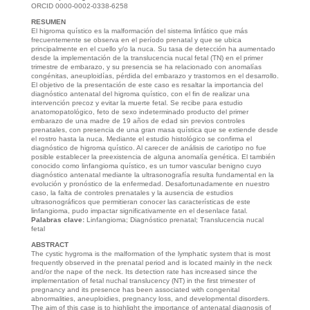
ORCID 0000-0002-0338-6258
RESUMEN
El higroma quístico es la malformación del sistema linfático que más
frecuentemente se observa en el período prenatal y que se ubica
principalmente en el cuello y/o la nuca. Su tasa de detección ha aumentado
desde la implementación de la translucencia nucal fetal (TN) en el primer
trimestre de embarazo, y su presencia se ha relacionado con anomalías
congénitas, aneuploidías, pérdida del embarazo y trastornos en el desarrollo.
El objetivo de la presentación de este caso es resaltar la importancia del
diagnóstico antenatal del higroma quístico, con el fin de realizar una
intervención precoz y evitar la muerte fetal. Se recibe para estudio
anatomopatológico, feto de sexo indeterminado producto del primer
embarazo de una madre de 19 años de edad sin previos controles
prenatales, con presencia de una gran masa quística que se extiende desde
el rostro hasta la nuca. Mediante el estudio histológico se confirma el
diagnóstico de higroma quístico. Al carecer de análisis de cariotipo no fue
posible establecer la preexistencia de alguna anomalía genética. El también
conocido como linfangioma quístico, es un tumor vascular benigno cuyo
diagnóstico antenatal mediante la ultrasonografía resulta fundamental en la
evolución y pronóstico de la enfermedad. Desafortunadamente en nuestro
caso, la falta de controles prenatales y la ausencia de estudios
ultrasonográficos que permitieran conocer las características de este
linfangioma, pudo impactar significativamente en el desenlace fatal.
Palabras clave:
Linfangioma; Diagnóstico prenatal; Translucencia nucal
fetal
ABSTRACT
The cystic hygroma is the malformation of the lymphatic system that is most
frequently observed in the prenatal period and is located mainly in the neck
and/or the nape of the neck. Its detection rate has increased since the
implementation of fetal nuchal translucency (NT) in the first trimester of
pregnancy and its presence has been associated with congenital
abnormalities, aneuploidies, pregnancy loss, and developmental disorders.
The aim of this case is to highlight the importance of antenatal diagnosis of