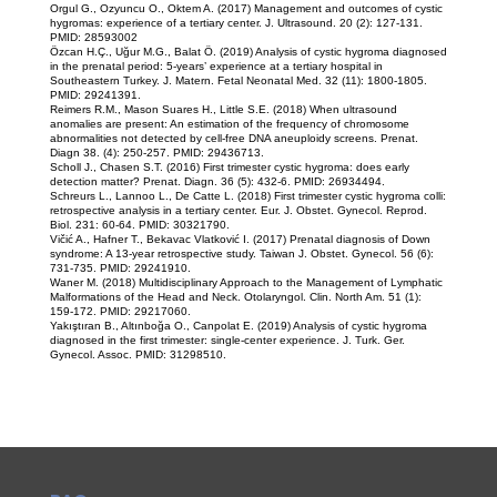
Orgul G., Ozyuncu O., Oktem A. (2017) Management and outcomes of cystic
hygromas: experience of a tertiary center. J. Ultrasound. 20 (2): 127-131.
PMID: 28593002
Özcan H.Ç., Uğur M.G., Balat Ö. (2019) Analysis of cystic hygroma diagnosed
in the prenatal period: 5-years’ experience at a tertiary hospital in
Southeastern Turkey. J. Matern. Fetal Neonatal Med. 32 (11): 1800-1805.
PMID: 29241391.
Reimers R.M., Mason Suares H., Little S.E. (2018) When ultrasound
anomalies are present: An estimation of the frequency of chromosome
abnormalities not detected by cell-free DNA aneuploidy screens. Prenat.
Diagn 38. (4): 250-257. PMID: 29436713.
Scholl J., Chasen S.T. (2016) First trimester cystic hygroma: does early
detection matter? Prenat. Diagn. 36 (5): 432-6. PMID: 26934494.
Schreurs L., Lannoo L., De Catte L. (2018) First trimester cystic hygroma colli:
retrospective analysis in a tertiary center. Eur. J. Obstet. Gynecol. Reprod.
Biol. 231: 60-64. PMID: 30321790.
Vičić A., Hafner T., Bekavac Vlatković I. (2017) Prenatal diagnosis of Down
syndrome: A 13-year retrospective study. Taiwan J. Obstet. Gynecol. 56 (6):
731-735. PMID: 29241910.
Waner M. (2018) Multidisciplinary Approach to the Management of Lymphatic
Malformations of the Head and Neck. Otolaryngol. Clin. North Am. 51 (1):
159-172. PMID: 29217060.
Yakıştıran B., Altınboğa O., Canpolat E. (2019) Analysis of cystic hygroma
diagnosed in the first trimester: single-center experience. J. Turk. Ger.
Gynecol. Assoc. PMID: 31298510.