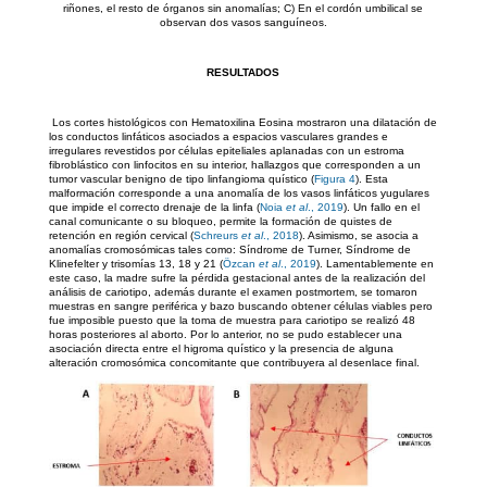
riñones, el resto de órganos sin anomalías; C) En el cordón umbilical se
observan dos vasos sanguíneos.
RESULTADOS
Los cortes histológicos con Hematoxilina Eosina mostraron una dilatación de
los conductos linfáticos asociados a espacios vasculares grandes e
irregulares revestidos por células epiteliales aplanadas con un estroma
fibroblástico con linfocitos en su interior, hallazgos que corresponden a un
tumor vascular benigno de tipo linfangioma quístico (
Figura 4
). Esta
malformación corresponde a una anomalía de los vasos linfáticos yugulares
que impide el correcto drenaje de la linfa (
Noia
et al
., 2019
). Un fallo en el
canal comunicante o su bloqueo, permite la formación de quistes de
retención en región cervical (
Schreurs
et al
., 2018
). Asimismo, se asocia a
anomalías cromosómicas tales como: Síndrome de Turner, Síndrome de
Klinefelter y trisomías 13, 18 y 21 (
Özcan
et al
., 2019
). Lamentablemente en
este caso, la madre sufre la pérdida gestacional antes de la realización del
análisis de cariotipo, además durante el examen postmortem, se tomaron
muestras en sangre periférica y bazo buscando obtener células viables pero
fue imposible puesto que la toma de muestra para cariotipo se realizó 48
horas posteriores al aborto. Por lo anterior, no se pudo establecer una
asociación directa entre el higroma quístico y la presencia de alguna
alteración cromosómica concomitante que contribuyera al desenlace final.