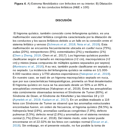
Figura 4.
A) Estroma fibroblástico con linfocitos en su interior; B) Dilatación
de los conductos linfáticos (H&E x 100)
DISCUSIÓN
El higroma quístico, también conocido como linfangioma quístico, es una
malformación vascular/ linfática congénita caracterizada por la dilatación de
los conductos y los sacos linfáticos debido a un fallo en la conexión entre el
sistema linfático y venoso (
Schreurs
et al
., 2018
;
Noia
et al
., 2019
). Esta
malformación se encuentra frecuentemente ubicada en cuello/ nuca (75%),
axilas (20%), retroperitoneo (5%), extremidades (2%) y mediastino (1%)
(
Chen y Zheng, 2019
; Chen
et al
., 2017). Los higromas quísticos pueden
clasificarse según el tamaño en microquísticos (<2 cm), macroquísticos (>2
cm) y mixtos (masa compuesta de múltiples quistes separados por septos)
(
Munteanu
et al
., 2016
). A su vez, también puede clasificarse en septado y
no septado. La incidencia del linfangioma quístico se estima en 1/1.000-
6.000 nacidos vivos y 1/750 abortos espontáneos (
Yakıştıran
et al
., 2019
).
En nuestro caso, se trató de un higroma macroquístico septado en nuca,
que por sus características histopatológicas, prometía un final desalentador.
El higroma quístico en nuca se ha asociado desde un 50% a un 80% a
aneuploidías cromosómicas (Yakıştıran
et al
., 2019). Entre las aneuploidías
más comúnmente observadas tenemos el Síndrome de Turner (60%), el
Síndrome de Down, el Síndrome de Klinefelter y las trisomías 18 y 13
(
Aymelek
et al
., 2019
;
Kadam
et al
., 2017
). En un análisis realizado a 116
fetos con Síndrome de Turner se observó que las anomalías estructurales
encontradas fueron, en orden de frecuencia, el higroma quístico (59,5%), la
hidropesía fetal (19%), anomalías cardíacas congénitas (7,8%), defecto
pulmonar (3,5%), defecto renal (2,6%) y anomalías en el sistema nervioso
central (1,7%) (Chen
et al
., 2018). Del mismo modo, este tumor puede
encontrarse en el 22-32% de los fetos con cariotipo normal (
Özcan
et al
.,
2019
). Sin embargo, en el presente estudio, no fue posible la toma de