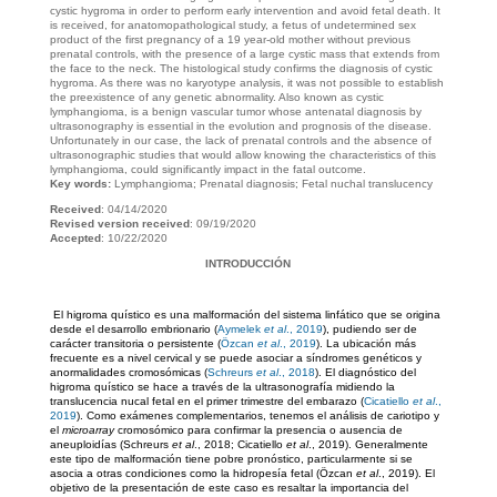
cystic hygroma in order to perform early intervention and avoid fetal death. It
is received, for anatomopathological study, a fetus of undetermined sex
product of the first pregnancy of a 19 year-old mother without previous
prenatal controls, with the presence of a large cystic mass that extends from
the face to the neck. The histological study confirms the diagnosis of cystic
hygroma. As there was no karyotype analysis, it was not possible to establish
the preexistence of any genetic abnormality. Also known as cystic
lymphangioma, is a benign vascular tumor whose antenatal diagnosis by
ultrasonography is essential in the evolution and prognosis of the disease.
Unfortunately in our case, the lack of prenatal controls and the absence of
ultrasonographic studies that would allow knowing the characteristics of this
lymphangioma, could significantly impact in the fatal outcome.
Key words:
Lymphangioma; Prenatal diagnosis; Fetal nuchal translucency
Received
: 04/14/2020
Revised version received
: 09/19/2020
Accepted
: 10/22/2020
INTRODUCCIÓN
El higroma quístico es una malformación del sistema linfático que se origina
desde el desarrollo embrionario (
Aymelek
et al
., 2019
), pudiendo ser de
carácter transitoria o persistente (
Özcan
et al
., 2019
). La ubicación más
frecuente es a nivel cervical y se puede asociar a síndromes genéticos y
anormalidades cromosómicas (
Schreurs
et al
., 2018
). El diagnóstico del
higroma quístico se hace a través de la ultrasonografía midiendo la
translucencia nucal fetal en el primer trimestre del embarazo (
Cicatiello
et al
.,
2019
). Como exámenes complementarios, tenemos el análisis de cariotipo y
el
microarray
cromosómico para confirmar la presencia o ausencia de
aneuploidías (Schreurs
et al
., 2018; Cicatiello
et al
., 2019). Generalmente
este tipo de malformación tiene pobre pronóstico, particularmente si se
asocia a otras condiciones como la hidropesía fetal (Özcan
et al
., 2019). El
objetivo de la presentación de este caso es resaltar la importancia del